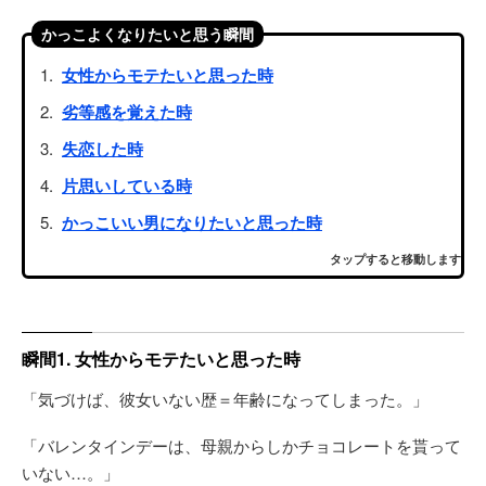
かっこよくなりたいと思う瞬間
女性からモテたいと思った時
劣等感を覚えた時
失恋した時
片思いしている時
かっこいい男になりたいと思った時
タップすると移動します
瞬間1. 女性からモテたいと思った時
「気づけば、彼女いない歴＝年齢になってしまった。」
「バレンタインデーは、母親からしかチョコレートを貰って
いない…。」