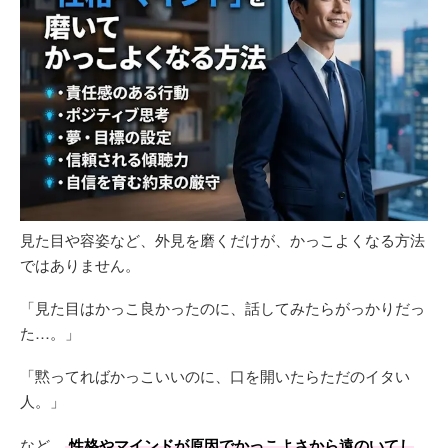
見た目や容姿など、外見を磨くだけが、かっこよくなる方法
ではありません。
「見た目はかっこ良かったのに、話してみたらがっかりだっ
た…。」
「黙ってればかっこいいのに、口を開いたらただのイタい
人。」
など、
性格やマインドが原因でかっこよさから遠のいてし