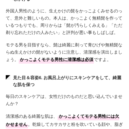
外国人男性のように、生えかけの髭をかっこよくみせるのっ
て、意外と難しいもの。本人は、かっこよく無精髭を作って
いるつもりでも、周りからは「髭が汚らしくみえる」「ただ
剃り忘れただけの人みたい」と評判が悪い事もしばしば。
モテる男を目指すなら、髭は綺麗に剃って青ひげや無精髭な
らぬ生えかけの髭がないように注意し、清潔感を演出しまし
ょう。
かっこよくモテる男性に清潔感は必須
ですよ。
見た目＆容姿6. お風呂上がりにスキンケアをして、綺麗
な肌を保つ
毎日のスキンケアは、女性だけのものだと思い込んでいませ
んか？
清潔感のある綺麗な肌は、
かっこよくてモテる男性には欠
かせません
。乾燥してカサカサと粉を吹いている顔や、脂ぎ