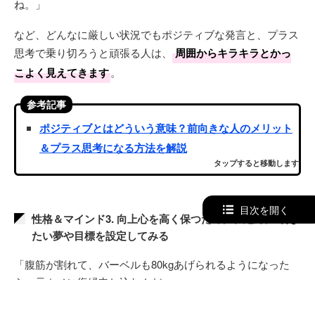
ね。」
など、どんなに厳しい状況でもポジティブな発言と、プラス
思考で乗り切ろうと頑張る人は、
周囲からキラキラとかっ
こよく見えてきます
。
参考記事
ポジティブとはどういう意味？前向きな人のメリット
＆プラス思考になる方法を解説
タップすると移動します
目次を開く
性格＆マインド3. 向上心を高く保つために、絶対に叶え
たい夢や目標を設定してみる
「腹筋が割れて、バーベルも80kgあげられるようになった
ら、元カノに復縁申し込むんだ。」
など、絶対に叶えたい夢や目標を設定してみましょう。た