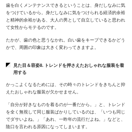
歯を白くメンテナンスできるということは、身だしなみに気
をつけているから。身だしなみに気をつけられる経済的余裕
と精神的余裕がある、大人の男として自立していると思われ
て女性からモテるのです。
たかが、歯の色と思うなかれ。白い歯をキープできるかどう
かで、周囲の印象は大きく変わってきますよ。
見た目＆容姿8. トレンドを押さえたおしゃれな服装を着
用する
かっこよくなるためには、その時々のトレンドをきちんと抑
えたおしゃれな服装が欠かせません。
「自分が好きなものを着るのが一番だから。」と、トレンド
を全く無視して同じ服装ばかりしているのは、「いつも同じ
でダサいよね。」「あれ、一昨年の流行だよね。」などと、
陰口を言われる原因になってしまいます。