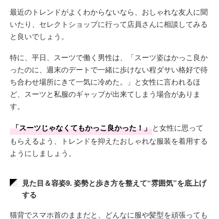
最近のトレンドがよくわからないなら、おしゃれな友人に聞
いたり、セレクトショップに行って店員さんに相談してみる
と良いでしょう。
特に、平日、スーツで働く男性は、「スーツ姿はかっこ良か
ったのに、週末のデートで一緒に歩けない程ダサい格好で待
ち合わせ場所にきて一気に冷めた。」と女性に言われるほ
ど、スーツと私服のギャップが出来てしまう場合がありま
す。
「スーツじゃなくてもかっこ良かった！」
と女性に思って
もらえるよう、トレンドを抑えたおしゃれな服装を着用する
ようにしましょう。
見た目＆容姿9. 姿勢と歩き方を整えて“雰囲気”を底上げ
する
猫背でスマホ首のままだと、どんなに服や髪型を頑張っても