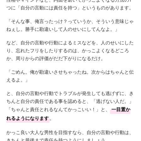
つに「自分の言動には責任を持つ」というものがあります。
「そんな事、俺言ったっけ？っていうか、そういう意味じゃ
ねぇし。勝手に勘違いして人のせいにしてんなよ。」
など、自分の言動や行動によるミスなどを、人のせいにした
り、忘れたフリをしたりするのは、かっこよくなるどころ
か、周りからの評価がだだ下がりになるだけ。
「ごめん。俺が勘違いさせちゃったね。次からはちゃんと伝
えるよ。」
と、自分の言動や行動でトラブルが発生しても逃げずに、き
ちんと自分の責任である事を認めると、「逃げない人だ。」
「ちゃんと責任とれるなんてかっこいい！」と、
一目置か
れるようになります
。
かっこ良い大人な男性を目指すなら、自分の言動や行動は、
きちんと最後まで責任を持つようにしましょう。