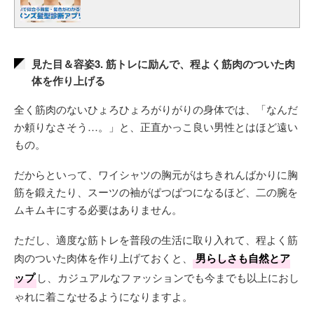
見た目＆容姿3. 筋トレに励んで、程よく筋肉のついた肉
体を作り上げる
全く筋肉のないひょろひょろがりがりの身体では、「なんだ
か頼りなさそう…。」と、正直かっこ良い男性とはほど遠い
もの。
だからといって、ワイシャツの胸元がはちきれんばかりに胸
筋を鍛えたり、スーツの袖がぱつぱつになるほど、二の腕を
ムキムキにする必要はありません。
ただし、適度な筋トレを普段の生活に取り入れて、程よく筋
肉のついた肉体を作り上げておくと、
男らしさも自然とア
ップ
し、カジュアルなファッションでも今までも以上におし
ゃれに着こなせるようになりますよ。