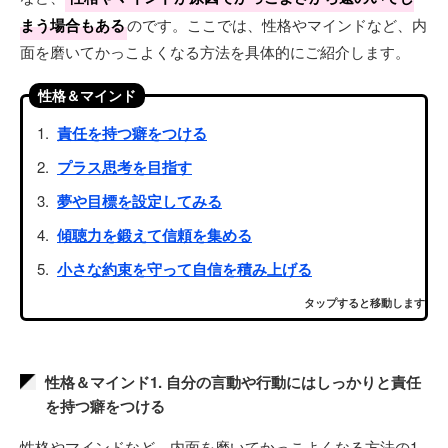
まう場合もある
のです。ここでは、性格やマインドなど、内
面を磨いてかっこよくなる方法を具体的にご紹介します。
性格＆マインド
責任を持つ癖をつける
プラス思考を目指す
夢や目標を設定してみる
傾聴力を鍛えて信頼を集める
小さな約束を守って自信を積み上げる
タップすると移動します
性格＆マインド1. 自分の言動や行動にはしっかりと責任
を持つ癖をつける
性格やマインドなど、内面を磨いてかっこよくなる方法の1