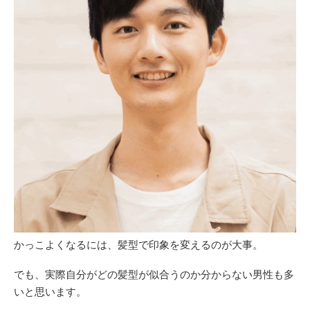
かっこよくなるには、髪型で印象を変えるのが大事。
でも、実際自分がどの髪型が似合うのか分からない男性も多
いと思います。