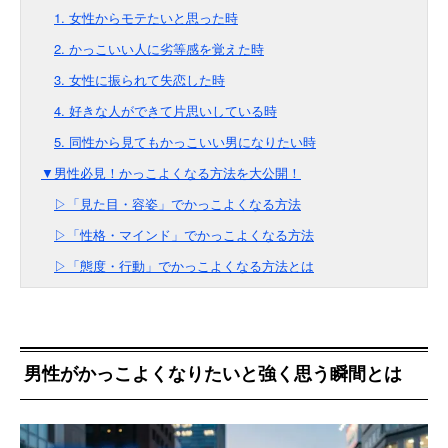
1. 女性からモテたいと思った時
2. かっこいい人に劣等感を覚えた時
3. 女性に振られて失恋した時
4. 好きな人ができて片思いしている時
5. 同性から見てもかっこいい男になりたい時
▼男性必見！かっこよくなる方法を大公開！
▷「見た目・容姿」でかっこよくなる方法
▷「性格・マインド」でかっこよくなる方法
▷「態度・行動」でかっこよくなる方法とは
男性がかっこよくなりたいと強く思う瞬間とは