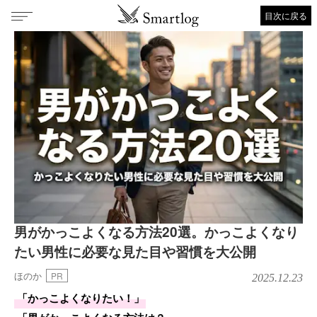
目次に戻る
男がかっこよくなる方法20選。かっこよくなり
たい男性に必要な見た目や習慣を大公開
ほのか
PR
2025.12.23
「かっこよくなりたい！」