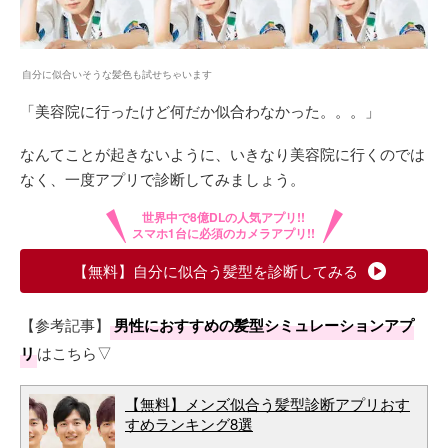
自分に似合いそうな髪色も試せちゃいます
「美容院に行ったけど何だか似合わなかった。。。」
なんてことが起きないように、いきなり美容院に行くのでは
なく、一度アプリで診断してみましょう。
【無料】自分に似合う髪型を診断してみる
【参考記事】
男性におすすめの髪型シミュレーションアプ
リ
はこちら▽
【無料】メンズ似合う髪型診断アプリおす
すめランキング8選