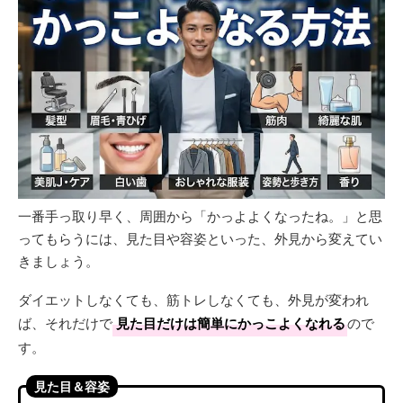
一番手っ取り早く、周囲から「かっよよくなったね。」と思
ってもらうには、見た目や容姿といった、外見から変えてい
きましょう。
ダイエットしなくても、筋トレしなくても、外見が変われ
ば、それだけで
見た目だけは簡単にかっこよくなれる
ので
す。
見た目＆容姿