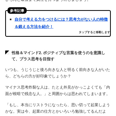
参考記事
自分で考える力をつけるには？思考力がない人の特徴
＆鍛える方法を紹介！
タップすると移動します
性格＆マインド2. ポジティブな言葉を使うのを意識し
て、プラス思考を目指す
いつも、うじうじと後ろ向きな人と明るく前向きな人がいた
ら、どちらの方が好印象でしょうか？
マイナス思考炸裂な人は、たとえ外見がかっこよくても「内
面が根暗で残念な人。」と周囲からは思われてしまいます。
「もし、本当にリストラになったら、思い切って起業しよう
かな。実は今、起業の仕方とかいろいろ勉強してるんだよ