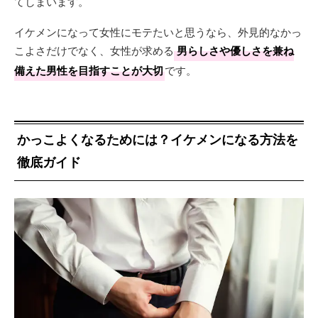
てしまいます。
イケメンになって女性にモテたいと思うなら、外見的なかっ
こよさだけでなく、女性が求める
男らしさや優しさを兼ね
備えた男性を目指すことが大切
です。
かっこよくなるためには？イケメンになる方法を
徹底ガイド