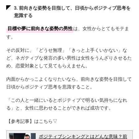
3. 前向きな姿勢を目指して、日頃からポジティブ思考を
意識する
目標や夢に前向きな姿勢の男性
は、女性からとてもモテま
す。
その反対に、「どうせ無理」「きっと上手くいかない」な
ど、ネガティブな発言の多い男性は女性をうんざりさせるた
め、恋愛対象として見てもらえません。
内面からかっこよくなりたいなら、前向きな姿勢を目指して
日頃からポジティブ思考を意識すること。
「この人と一緒にいるとポジティブで明るい気持ちになれ
る」と、女性に思わせることができれば成功です。
【参考記事】はこちら▽
ポジティブシンキングとはどんな意味？前