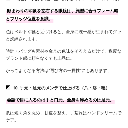
顔まわりの印象を左右する眼鏡は、顔型に合うフレーム幅
とブリッジ位置を意識。
色はベルトや靴と近づけると、全身に統一感が生まれてグッ
と洗練されます。
時計・バッグも素材や金具の色味をそろえるだけで、過度な
ブランド感に頼らなくても上品に。
かっこよくなる方法は“選び方の一貫性”にもあります。
10. 手元・足元のメンテで仕上げる（爪・唇・靴）
会話で目に入るのは手と口元、全身を締めるのは足元。
爪は短く角を丸め、甘皮を整え、手荒れはハンドクリームで
ケア。