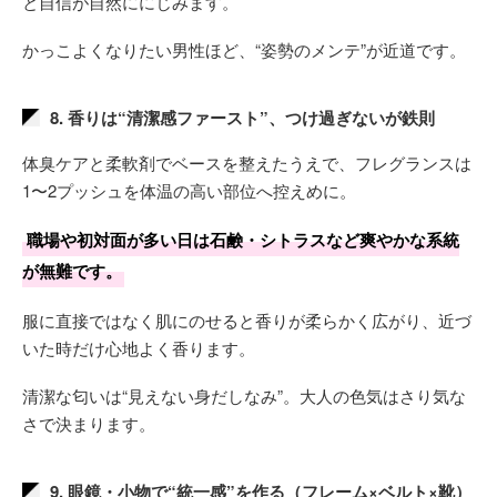
と自信が自然ににじみます。
かっこよくなりたい男性ほど、“姿勢のメンテ”が近道です。
8. 香りは“清潔感ファースト”、つけ過ぎないが鉄則
体臭ケアと柔軟剤でベースを整えたうえで、フレグランスは
1〜2プッシュを体温の高い部位へ控えめに。
職場や初対面が多い日は石鹸・シトラスなど爽やかな系統
が無難です。
服に直接ではなく肌にのせると香りが柔らかく広がり、近づ
いた時だけ心地よく香ります。
清潔な匂いは“見えない身だしなみ”。大人の色気はさり気な
さで決まります。
9. 眼鏡・小物で“統一感”を作る（フレーム×ベルト×靴）