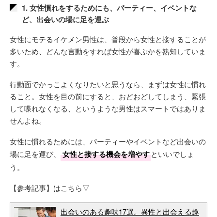
1. 女性慣れをするためにも、パーティー、イベントな
ど、出会いの場に足を運ぶ
女性にモテるイケメン男性は、普段から女性と接することが
多いため、どんな言動をすれば女性が喜ぶかを熟知していま
す。
行動面でかっこよくなりたいと思うなら、まずは女性に慣れ
ること。女性を目の前にすると、おどおどしてしまう、緊張
して喋れなくなる、というような男性はスマートではありま
せんよね。
女性に慣れるためには、パーティーやイベントなど出会いの
場に足を運び、
女性と接する機会を増やす
といいでしょ
う。
【参考記事】はこちら▽
出会いのある趣味17選。異性と出会える趣