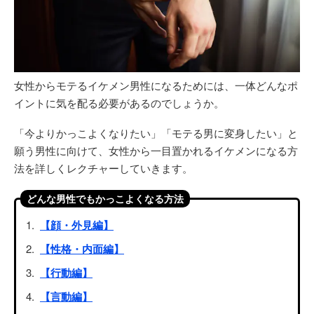
女性からモテるイケメン男性になるためには、一体どんなポ
イントに気を配る必要があるのでしょうか。
「今よりかっこよくなりたい」「モテる男に変身したい」と
願う男性に向けて、女性から一目置かれるイケメンになる方
法を詳しくレクチャーしていきます。
どんな男性でもかっこよくなる方法
【顔・外見編】
【性格・内面編】
【行動編】
【言動編】