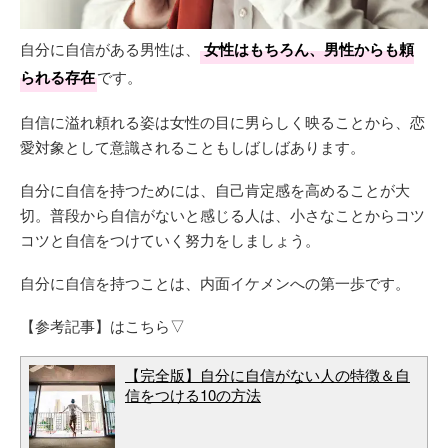
自分に自信がある男性は、
女性はもちろん、男性からも頼
られる存在
です。
自信に溢れ頼れる姿は女性の目に男らしく映ることから、恋
愛対象として意識されることもしばしばあります。
自分に自信を持つためには、自己肯定感を高めることが大
切。普段から自信がないと感じる人は、小さなことからコツ
コツと自信をつけていく努力をしましょう。
自分に自信を持つことは、内面イケメンへの第一歩です。
【参考記事】はこちら▽
【完全版】自分に自信がない人の特徴＆自
信をつける10の方法