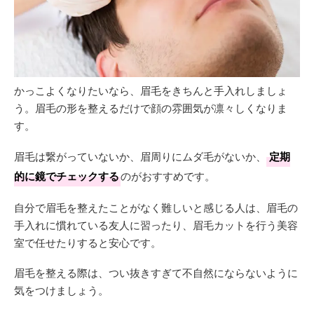
かっこよくなりたいなら、眉毛をきちんと手入れしましょ
う。眉毛の形を整えるだけで顔の雰囲気が凛々しくなりま
す。
眉毛は繋がっていないか、眉周りにムダ毛がないか、
定期
的に鏡でチェックする
のがおすすめです。
自分で眉毛を整えたことがなく難しいと感じる人は、眉毛の
手入れに慣れている友人に習ったり、眉毛カットを行う美容
室で任せたりすると安心です。
眉毛を整える際は、つい抜きすぎて不自然にならないように
気をつけましょう。