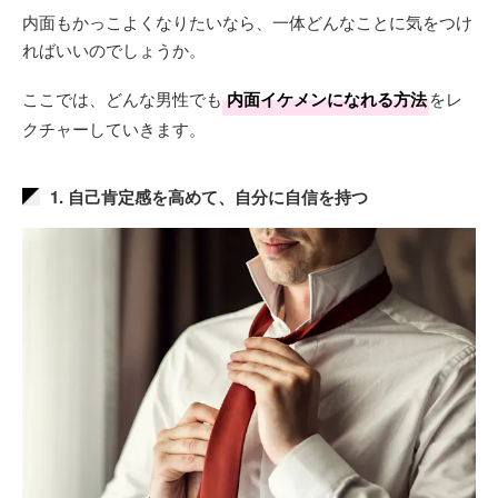
内面もかっこよくなりたいなら、一体どんなことに気をつけ
ればいいのでしょうか。
ここでは、どんな男性でも
内面イケメンになれる方法
をレ
クチャーしていきます。
1. 自己肯定感を高めて、自分に自信を持つ