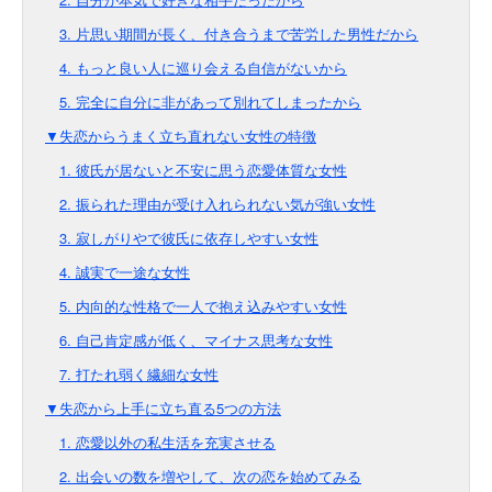
3. 片思い期間が長く、付き合うまで苦労した男性だから
4. もっと良い人に巡り会える自信がないから
5. 完全に自分に非があって別れてしまったから
▼失恋からうまく立ち直れない女性の特徴
1. 彼氏が居ないと不安に思う恋愛体質な女性
2. 振られた理由が受け入れられない気が強い女性
3. 寂しがりやで彼氏に依存しやすい女性
4. 誠実で一途な女性
5. 内向的な性格で一人で抱え込みやすい女性
6. 自己肯定感が低く、マイナス思考な女性
7. 打たれ弱く繊細な女性
▼失恋から上手に立ち直る5つの方法
1. 恋愛以外の私生活を充実させる
2. 出会いの数を増やして、次の恋を始めてみる