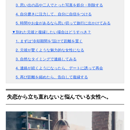
3. 思い出の品や二人でとった写真を処分・削除する
4. 自分磨きに注力して、自分に自信をつける
5. 時間やお金があるなら思い切って旅行に出かけてみる
▼別れた元彼と復縁したい場合はどうすべき？
1. まずは“冷却期間を”設けて距離を置く
2. 元彼が驚くような魅力的な女性になる
3. 自然なタイミングで連絡してみる
4. 連絡が続くようになったら、デートに誘って再会
5. 再び距離を縮めたら、告白して復縁する
失恋から立ち直れないと悩んでいる女性へ。