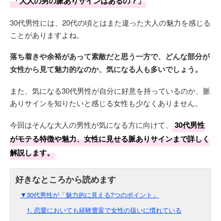
「大人の男の脈ありサインはあるの？」
30代男性には、20代の頃とはまた違った大人の魅力を感じる
ことがありますよね。
落ち着きや余裕があって素敵だと思う一方で、どんな部分が
女性から見て魅力的なのか、気になる人も多いでしょう。
また、気になる30代男性が自分に好意を持っているのか、脈
ありサインを知りたいと感じる女性も少なくありません。
今回はそんな大人の男性が気になる方に向けて、
30代男性
がモテる特徴や魅力、女性に見せる脈ありサインまで詳しく
解説します。
▼30代男性が「魅力的に見える7つのポイント」
1. 恋愛においても経験豊富で女性の扱いに慣れている