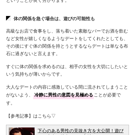
体の関係を急ぐ場合は、遊びの可能性も
高級なお店で食事をし、落ち着いた素敵なバーでお酒を飲む
など女性が嬉しくなるようなデートをしてくれたとしても、
その後にすぐ体の関係を持とうとするならデートは単なる布
石に過ぎないと言えます。
すぐに体の関係を求めるのは、相手の女性を大切にしたいと
いう気持ちが薄いからです。
大人なデートの内容に感激している間に流されてしまうこと
がないよう、
冷静に男性の意図を見極める
ことが必要で
す。
【参考記事】はこちら▽
下心のある男性の見抜き方を大公開！遊び