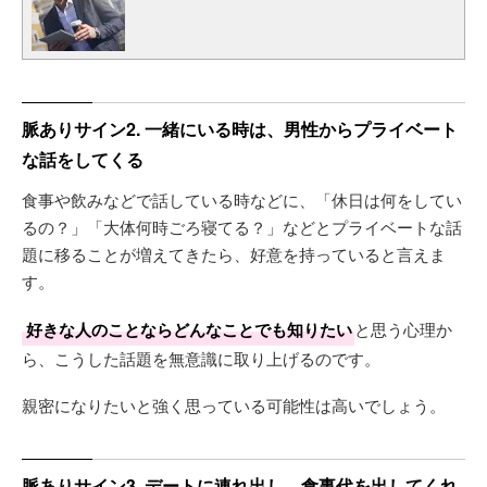
脈ありサイン2. 一緒にいる時は、男性からプライベート
な話をしてくる
食事や飲みなどで話している時などに、「休日は何をしてい
るの？」「大体何時ごろ寝てる？」などとプライベートな話
題に移ることが増えてきたら、好意を持っていると言えま
す。
好きな人のことならどんなことでも知りたい
と思う心理か
ら、こうした話題を無意識に取り上げるのです。
親密になりたいと強く思っている可能性は高いでしょう。
脈ありサイン3. デートに連れ出し、食事代を出してくれ