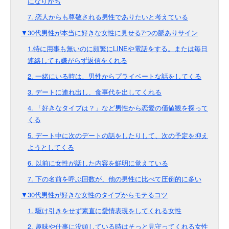
になりがち
7. 恋人からも尊敬される男性でありたいと考えている
▼30代男性が本当に好きな女性に見せる7つの脈ありサイン
1.特に用事も無いのに頻繁にLINEや電話をする。または毎日
連絡しても嫌がらず返信をくれる
2. 一緒にいる時は、男性からプライベートな話をしてくる
3. デートに連れ出し、食事代を出してくれる
4. 「好きなタイプは？」など男性から恋愛の価値観を探って
くる
5. デート中に次のデートの話をしたりして、次の予定を抑え
ようとしてくる
6. 以前に女性が話した内容を鮮明に覚えている
7. 下の名前を呼ぶ回数が、他の男性に比べて圧倒的に多い
▼30代男性が好きな女性のタイプからモテるコツ
1. 駆け引きをせず素直に愛情表現をしてくれる女性
2. 趣味や仕事に没頭している時はそっと見守ってくれる女性