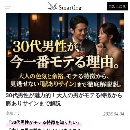
目次に戻る
30代男性が魅力的！大人の男がモテる特徴から
脈ありサインまで解説
高峰ナナ
2026.04.04
「30代男性がモテる特徴を知りたい」