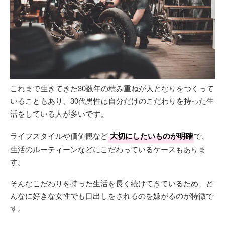
これまで生きてきた30数年の積み重ねが人となりをつくって
いることもあり、30代男性は自分だけのこだわりを持った生
活をしている人が多いです。
ライフスタイルや価値観など
大切にしたいものが明確
で、
生活のルーティーンなどにこだわっているケースもありま
す。
そんなこだわりを持った生活を長く続けてきているため、ど
んなに好きな女性でも口出しをされるのを嫌がるのが特徴で
す。