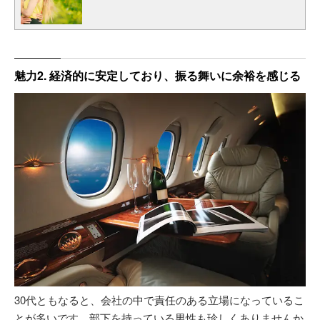
魅力2. 経済的に安定しており、振る舞いに余裕を感じる
30代ともなると、会社の中で責任のある立場になっているこ
とが多いです。部下を持っている男性も珍しくありませんか