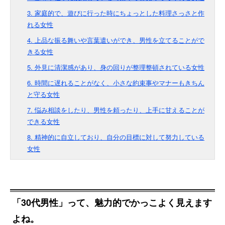
3. 家庭的で、遊びに行った時にちょっとした料理さっさと作
れる女性
4. 上品な振る舞いや言葉遣いができ、男性を立てることがで
きる女性
5. 外見に清潔感があり、身の回りが整理整頓されている女性
6. 時間に遅れることがなく、小さな約束事やマナーもきちん
と守る女性
7. 悩み相談をしたり、男性を頼ったり、上手に甘えることが
できる女性
8. 精神的に自立しており、自分の目標に対して努力している
女性
「30代男性」って、魅力的でかっこよく見えます
よね。