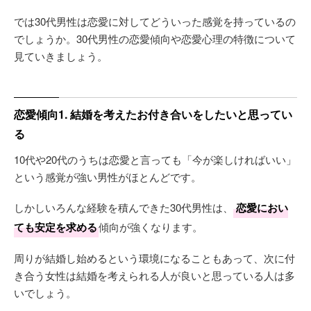
では30代男性は恋愛に対してどういった感覚を持っているの
でしょうか。30代男性の恋愛傾向や恋愛心理の特徴について
見ていきましょう。
恋愛傾向1. 結婚を考えたお付き合いをしたいと思ってい
る
10代や20代のうちは恋愛と言っても「今が楽しければいい」
という感覚が強い男性がほとんどです。
しかしいろんな経験を積んできた30代男性は、
恋愛におい
ても安定を求める
傾向が強くなります。
周りが結婚し始めるという環境になることもあって、次に付
き合う女性は結婚を考えられる人が良いと思っている人は多
いでしょう。