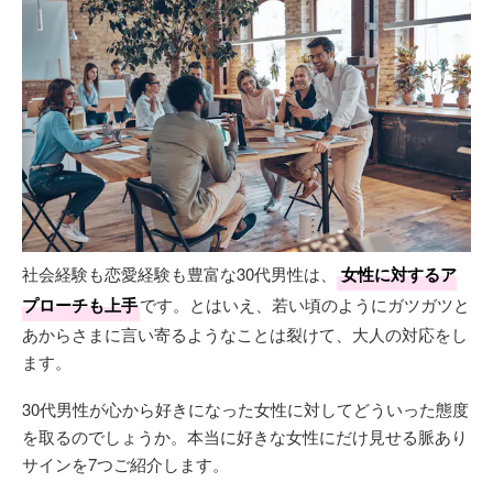
社会経験も恋愛経験も豊富な30代男性は、
女性に対するア
プローチも上手
です。とはいえ、若い頃のようにガツガツと
あからさまに言い寄るようなことは裂けて、大人の対応をし
ます。
30代男性が心から好きになった女性に対してどういった態度
を取るのでしょうか。本当に好きな女性にだけ見せる脈あり
サインを7つご紹介します。