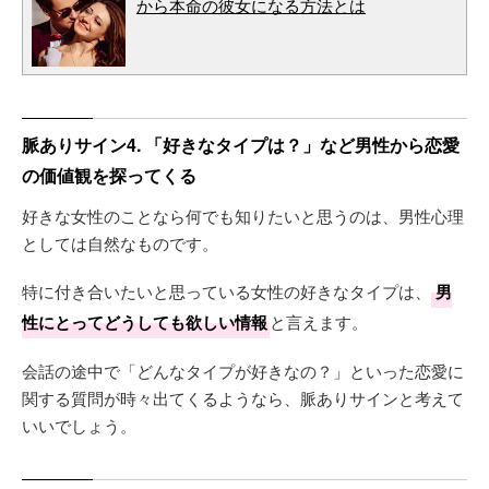
から本命の彼女になる方法とは
脈ありサイン4. 「好きなタイプは？」など男性から恋愛
の価値観を探ってくる
好きな女性のことなら何でも知りたいと思うのは、男性心理
としては自然なものです。
特に付き合いたいと思っている女性の好きなタイプは、
男
性にとってどうしても欲しい情報
と言えます。
会話の途中で「どんなタイプが好きなの？」といった恋愛に
関する質問が時々出てくるようなら、脈ありサインと考えて
いいでしょう。