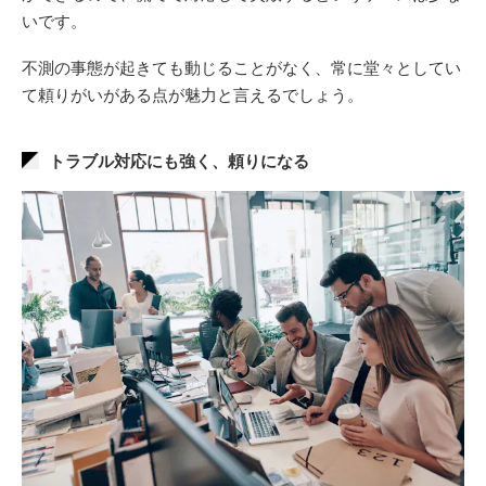
いです。
不測の事態が起きても動じることがなく、常に堂々としてい
て頼りがいがある点が魅力と言えるでしょう。
トラブル対応にも強く、頼りになる