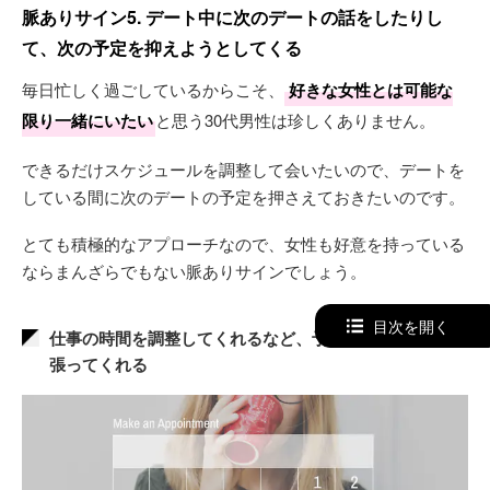
脈ありサイン5. デート中に次のデートの話をしたりし
て、次の予定を抑えようとしてくる
毎日忙しく過ごしているからこそ、
好きな女性とは可能な
限り一緒にいたい
と思う30代男性は珍しくありません。
できるだけスケジュールを調整して会いたいので、デートを
している間に次のデートの予定を押さえておきたいのです。
とても積極的なアプローチなので、女性も好意を持っている
ならまんざらでもない脈ありサインでしょう。
目次を開く
仕事の時間を調整してくれるなど、予定を合わせよう頑
張ってくれる