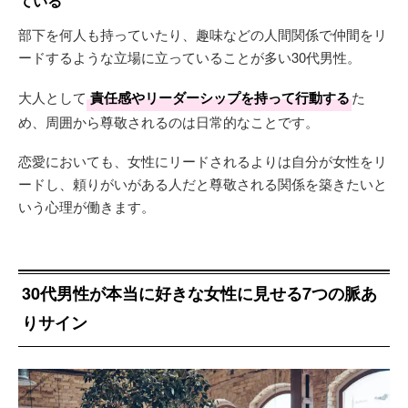
ている
部下を何人も持っていたり、趣味などの人間関係で仲間をリ
ードするような立場に立っていることが多い30代男性。
大人として
責任感やリーダーシップを持って行動する
た
め、周囲から尊敬されるのは日常的なことです。
恋愛においても、女性にリードされるよりは自分が女性をリ
ードし、頼りがいがある人だと尊敬される関係を築きたいと
いう心理が働きます。
30代男性が本当に好きな女性に見せる7つの脈あ
りサイン