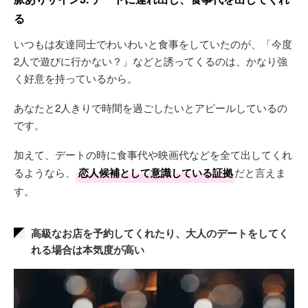
る
いつもは友達同士でわいわいと食事をしていたのが、「今度
2人で遊びに行かない？」などと誘ってくるのは、かなり強
く好意を持っているから。
あなたと2人きりで時間を過ごしたいとアピールしているの
です。
加えて、デートの時に食事代や映画代などを全て出してくれ
るようなら、
恋人候補として意識している証拠
だと言えま
す。
高級なお店を予約してくれたり、大人のデートをしてく
れる場合は本気度が高い