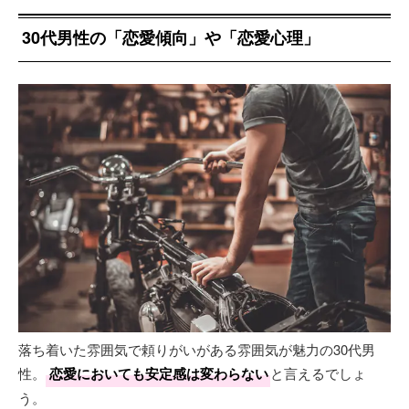
30代男性の「恋愛傾向」や「恋愛心理」
落ち着いた雰囲気で頼りがいがある雰囲気が魅力の30代男
性。
恋愛においても安定感は変わらない
と言えるでしょ
う。