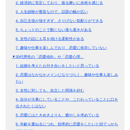
2. 経済的に安定しており、振る舞いに余裕を感じる
3. 人生経験が豊富なので、話題の幅が広い
4. 自己主張が強すぎず、さりげない気配りができる
5. ちょっとのことで動じない落ち着きがある
6. 女性の話にも耳を傾ける柔軟性がある
7. 趣味や仕事を楽しんでおり、恋愛に依存していない
▼30代男性の「恋愛傾向」や「恋愛心理」
1. 結婚を考えたお付き合いをしたいと思っている
2. 恋愛はなかなかメインになりづらく、趣味や仕事も楽しみ
たい
3. 女性に対しても、自立した関係を好む
4. 自分が大事にしていることや、こだわっていることに口を
出されたくはない
5. 恋愛にはときめきよりも、癒やしを求めている
6. 年齢を重ねるにつれ、効率的に恋愛をしたいと頭でっかち