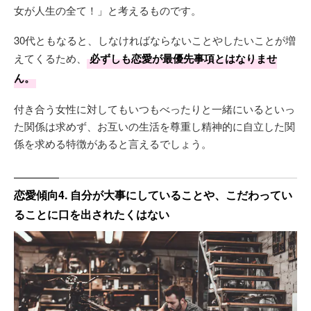
女が人生の全て！」と考えるものです。
30代ともなると、しなければならないことやしたいことが増
えてくるため、
必ずしも恋愛が最優先事項とはなりませ
ん。
付き合う女性に対してもいつもべったりと一緒にいるといっ
た関係は求めず、お互いの生活を尊重し精神的に自立した関
係を求める特徴があると言えるでしょう。
恋愛傾向4. 自分が大事にしていることや、こだわってい
ることに口を出されたくはない