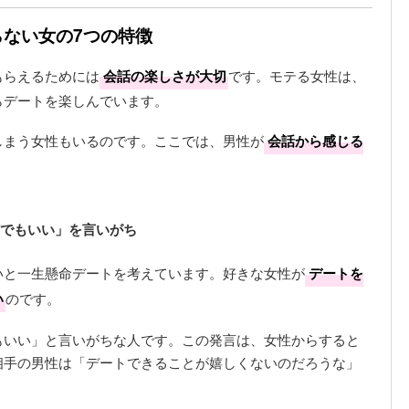
ない女の7つの特徴
もらえるためには
会話の楽しさが大切
です。モテる女性は、
らデートを楽しんでいます。
しまう女性もいるのです。ここでは、男性が
会話から感じる
何でもいい」を言いがち
いと一生懸命デートを考えています。好きな女性が
デートを
い
のです。
もいい」と言いがちな人です。この発言は、女性からすると
相手の男性は「デートできることが嬉しくないのだろうな」