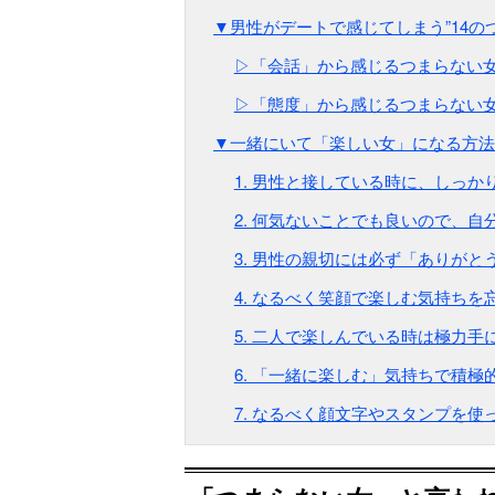
▼男性がデートで感じてしまう”14の
▷「会話」から感じるつまらない女
▷「態度」から感じるつまらない女
▼一緒にいて「楽しい女」になる方法
1. 男性と接している時に、しっ
2. 何気ないことでも良いので、自
3. 男性の親切には必ず「ありがと
4. なるべく笑顔で楽しむ気持ちを
5. 二人で楽しんでいる時は極力
6. 「一緒に楽しむ」気持ちで積極
7. なるべく顔文字やスタンプを使