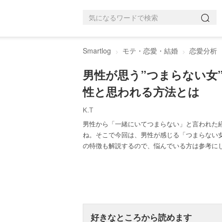
Smartlog
モテ・恋愛・結婚
恋愛分析
男性が思う”つまらない女
性と思われる方法とは
K.T
男性から「一緒にいてつまらない」と言われた
ね。そこで今回は、男性が感じる「つまらない
の特徴も解説するので、悩んでいる方は参考に