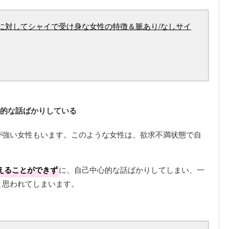
に対してシャイで受け身な女性の特徴＆脈あり/なしサイ
心的な話ばかりしている
が強い女性もいます。このような女性は、欲求不満状態で自
。
えることができず
に、自己中心的な話ばかりしてしまい、一
と思われてしまいます。