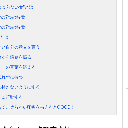
つまらない女”とは
の7つの特徴
の7つの特徴
とは
かりと自分の意見を言う
分から話題を振る
う」の言葉を添える
忘れずに持つ
手に持たないようにする
的に行動する
って、柔らかい印象を与えるとGOOD！