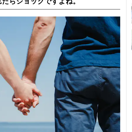
れたらショックですよね。