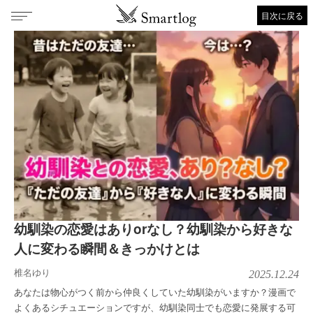
目次に戻る
幼馴染の恋愛はありorなし？幼馴染から好きな
人に変わる瞬間＆きっかけとは
椎名ゆり
2025.12.24
あなたは物心がつく前から仲良くしていた幼馴染がいますか？漫画で
よくあるシチュエーションですが、幼馴染同士でも恋愛に発展する可