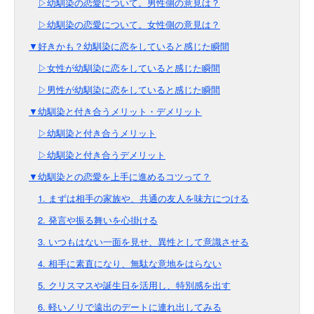
▷幼馴染の恋愛について。男性側の意見は？
▷幼馴染の恋愛について。女性側の意見は？
▼好きかも？幼馴染に恋をしていると感じた瞬間
▷女性が幼馴染に恋をしていると感じた瞬間
▷男性が幼馴染に恋をしていると感じた瞬間
▼幼馴染と付き合うメリット・デメリット
▷幼馴染と付き合うメリット
▷幼馴染と付き合うデメリット
▼幼馴染との恋愛を上手に進めるコツって？
1. まずは相手の家族や、共通の友人を味方につける
2. 発言や振る舞いを心掛ける
3. いつもはない一面を見せ、異性として意識させる
4. 相手に素直になり、無駄な意地をはらない
5. クリスマスや誕生日を活用し、特別感を出す
6. 軽いノリで遠出のデートに連れ出してみる