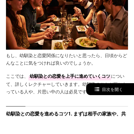
もし、幼馴染と恋愛関係になりたいと思ったら、日頃からど
んなことに気をつければ良いのでしょうか。
ここでは、
幼馴染との恋愛を上手に進めていくコツ
につい
て、詳しくレクチャーしていきます。幼馴染のことが気にな
目次を開く
っている人や、片思い中の人は必見ですよ。
幼馴染との恋愛を進めるコツ1. まずは相手の家族や、共
通の友人を味方につける
普段から相手の家族と仲良くしていると、「〇〇くん最近か