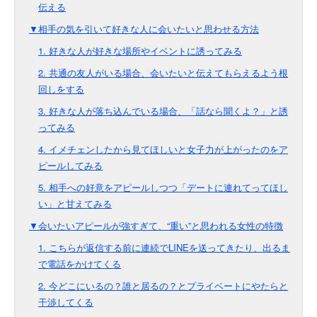
伝える
▼相手の気を引いて好きな人に会いたいと思わせる方法
1. 好きな人が好きな場所やイベントに誘ってみる
2. 共通の友人がいる場合、会いたいと伝えてもらえるよう根
回しをする
3. 好きな人が落ち込んでいる場合、「話なら聞くよ？」と誘
ってみる
4. イメチェンしたから見てほしいと女子力が上がったのをア
ピールしてみる
5. 相手への好意をアピールしつつ「デートに連れてってほし
い」と甘えてみる
▼会いたいアピールが強すぎて、“重い”と思われる女性の特徴
1. こちらが返信する前に連続でLINEを送ってきたり、出るま
で電話をかけてくる
2. 今どこにいるの？誰と居るの？とプライベートにやたらと
干渉してくる