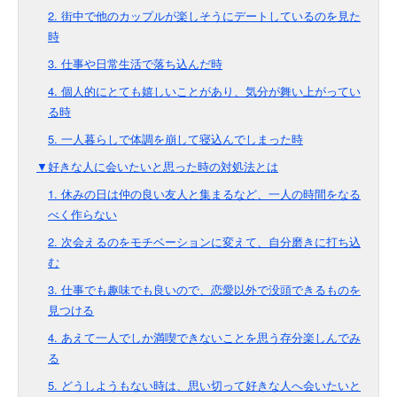
2. 街中で他のカップルが楽しそうにデートしているのを見た
時
3. 仕事や日常生活で落ち込んだ時
4. 個人的にとても嬉しいことがあり、気分が舞い上がってい
る時
5. 一人暮らしで体調を崩して寝込んでしまった時
▼好きな人に会いたいと思った時の対処法とは
1. 休みの日は仲の良い友人と集まるなど、一人の時間をなる
べく作らない
2. 次会えるのをモチベーションに変えて、自分磨きに打ち込
む
3. 仕事でも趣味でも良いので、恋愛以外で没頭できるものを
見つける
4. あえて一人でしか満喫できないことを思う存分楽しんでみ
る
5. どうしようもない時は、思い切って好きな人へ会いたいと