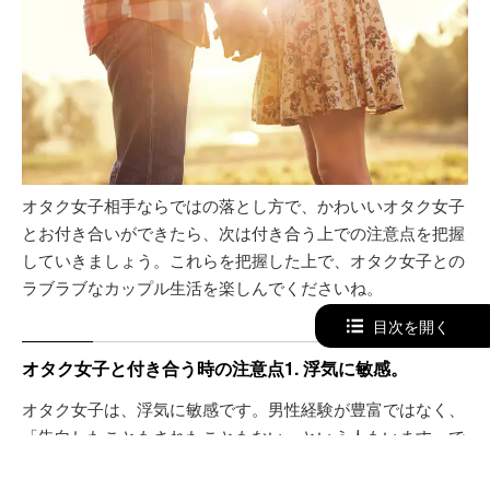
オタク女子相手ならではの落とし方で、かわいいオタク女子
とお付き合いができたら、次は付き合う上での注意点を把握
していきましょう。これらを把握した上で、オタク女子との
ラブラブなカップル生活を楽しんでくださいね。
目次を開く
オタク女子と付き合う時の注意点1. 浮気に敏感。
オタク女子は、浮気に敏感です。男性経験が豊富ではなく、
「告白したこともされたこともない」という人もいます。で
すので、一度の浮気を許せず、「もうおしまいだ、別れる」