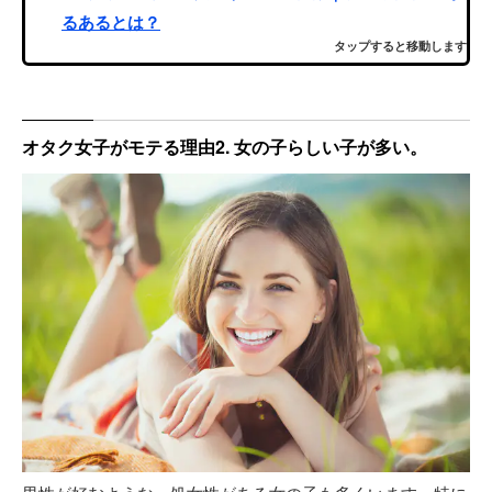
るあるとは？
タップすると移動します
オタク女子がモテる理由2. 女の子らしい子が多い。