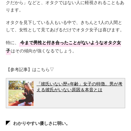
クだから」などと、オタクではない人に軽視されることもあ
ります。
オタクを見下している人もいる中で、きちんと1人の人間と
して、女性として見てあげるだけでオタク女子は喜びます。
特に、
今まで男性と付き合ったことがないようなオタク女
子
はその傾向が強くなるでしょう。
【参考記事】はこちら▽
「彼氏いない歴=年齢」女子の特徴。男が考
える彼氏がいない原因＆本音とは
わかりやすい優しさに弱い。