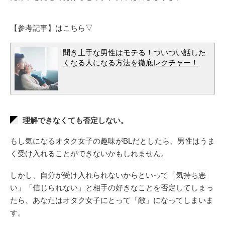
【参考記事】はこちら▽
聞き上手な男性はモテる！ついつい話した
くなる人になる方法を徹底レクチャー！
理解できなくても否定しない。
もし気になるオタク女子の趣味がBLだとしたら、男性はうま
く受け入れることができないかもしれません。
しかし、自分が受け入れられないからといって「気持ち悪
い」「信じられない」と相手の好きなことを否定してしまっ
たら、あなたはオタク女子にとって「敵」になってしまいま
す。