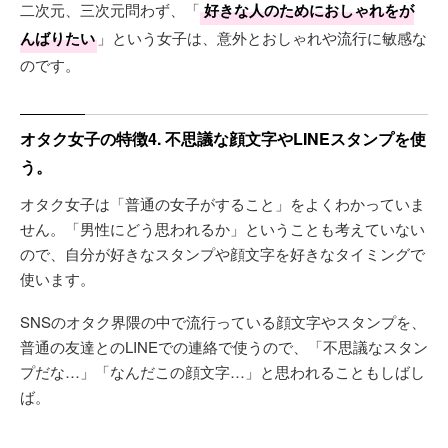
二次元、三次元問わず、「
好きな人のためにおしゃれをが
んばりたい
」という女子は、意外とおしゃれや流行に敏感な
のです。
オタク女子の特徴4. 不思議な顔文字やLINEスタンプを使
う。
オタク女子は「普通の女子がすること」をよくわかっていま
せん。「男性にどう思われるか」ということも考えていない
ので、自分が好きなスタンプや顔文字を好きなタイミングで
使います。
SNSのオタク界隈の中で流行っている顔文字やスタンプを、
普通の友達とのLINEでの連絡で使うので、「不思議なスタン
プだな…」「なんだこの顔文字…」と思われることもしばし
ば。