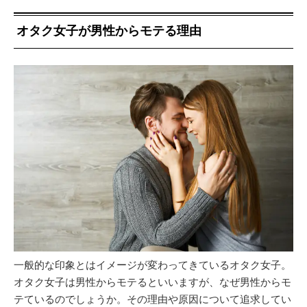
オタク女子が男性からモテる理由
一般的な印象とはイメージが変わってきているオタク女子。
オタク女子は男性からモテるといいますが、なぜ男性からモ
テているのでしょうか。その理由や原因について追求してい