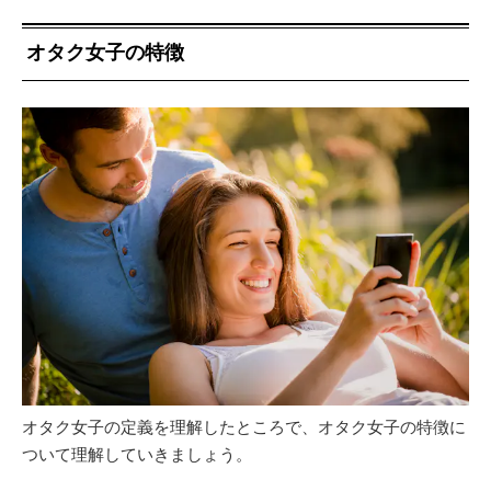
オタク女子の特徴
オタク女子の定義を理解したところで、オタク女子の特徴に
ついて理解していきましょう。