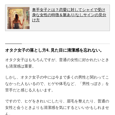
奥手女子とは？恋愛に対してシャイで受け
身な女性の特徴＆脈あり/なしサインの見分
け方
オタク女子の落とし方4. 見た目に清潔感を忘れない。
オタク女子はもちろんですが、普通の女性に好かれたいとき
も清潔感は重要。
しかし、オタク女子の中には今まで多くの男性と関わってこ
なかった人もいるので、ヒゲや体毛など、「男性っぽさ」を
苦手だと感じる人もいます。
ですので、ヒゲをきれいにしたり、眉毛を整えたり、普通の
女性と会うときよりも清潔感を気にするといいかもしれませ
ん。