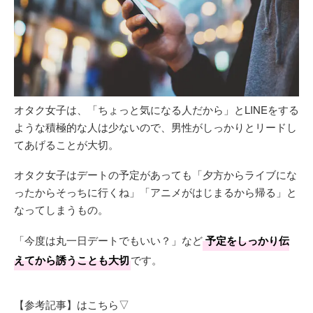
オタク女子は、「ちょっと気になる人だから」とLINEをする
ような積極的な人は少ないので、男性がしっかりとリードし
てあげることが大切。
オタク女子はデートの予定があっても「夕方からライブにな
ったからそっちに行くね」「アニメがはじまるから帰る」と
なってしまうもの。
「今度は丸一日デートでもいい？」など
予定をしっかり伝
えてから誘うことも大切
です。
【参考記事】はこちら▽