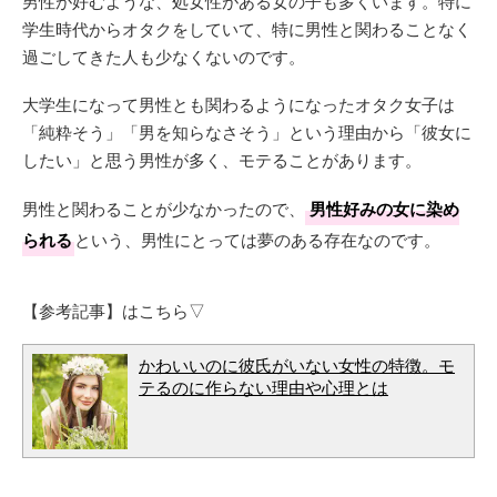
男性が好むような、処女性がある女の子も多くいます。特に
学生時代からオタクをしていて、特に男性と関わることなく
過ごしてきた人も少なくないのです。
大学生になって男性とも関わるようになったオタク女子は
「純粋そう」「男を知らなさそう」という理由から「彼女に
したい」と思う男性が多く、モテることがあります。
男性と関わることが少なかったので、
男性好みの女に染め
られる
という、男性にとっては夢のある存在なのです。
【参考記事】はこちら▽
かわいいのに彼氏がいない女性の特徴。モ
テるのに作らない理由や心理とは