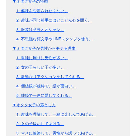
▼オタク女子の特徴
1. 趣味を否定されたくない。
2. 趣味が同じ相手にはとことん心を開く。
3. 服装は意外とオシャレ。
4. 不思議な顔文字やLINEスタンプを使う。
▼オタク女子が男性からモテる理由
1. 単純に周りに男性が多い。
2. 女の子らしい子が多い。
3. 新鮮なリアクションをしてくれる。
4. 価値観が独特で、話が面白い。
5. 純粋で一途に愛してくれる。
▼オタク女子の落とし方
1. 趣味を理解して、一緒に楽しんであげる。
2. 女の子扱いしてあげる。
3. マメに連絡して、男性から誘ってあげる。