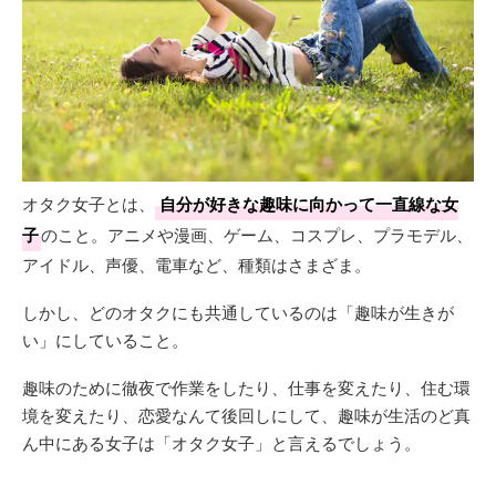
オタク女子とは、
自分が好きな趣味に向かって一直線な女
子
のこと。アニメや漫画、ゲーム、コスプレ、プラモデル、
アイドル、声優、電車など、種類はさまざま。
しかし、どのオタクにも共通しているのは「趣味が生きが
い」にしていること。
趣味のために徹夜で作業をしたり、仕事を変えたり、住む環
境を変えたり、恋愛なんて後回しにして、趣味が生活のど真
ん中にある女子は「オタク女子」と言えるでしょう。