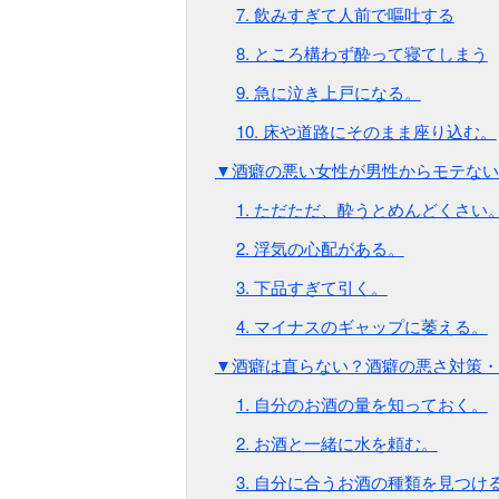
7. 飲みすぎて人前で嘔吐する
8. ところ構わず酔って寝てしまう
9. 急に泣き上戸になる。
10. 床や道路にそのまま座り込む。
▼酒癖の悪い女性が男性からモテない
1. ただただ、酔うとめんどくさい
2. 浮気の心配がある。
3. 下品すぎて引く。
4. マイナスのギャップに萎える。
▼酒癖は直らない？酒癖の悪さ対策・
1. 自分のお酒の量を知っておく。
2. お酒と一緒に水を頼む。
3. 自分に合うお酒の種類を見つけ