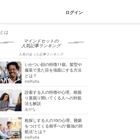
ログイン
とは
マインドセットの
人気記事ランキング
人気のあった記事ランキング
いかつい顔の特徴11個。髪型や
服装で見た目を強面にする方法
とは？
HaRuKa
詮索する人の特徴や心理。根掘
り葉掘り聞いてくる人への対処
法も解説
あやな
粗探しする人の10の心理。難癖
をつけてくる相手への“最強の対
処法”とは？
HaRuKa