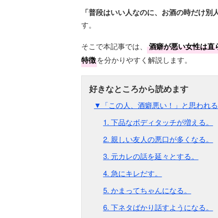
「普段はいい人なのに、お酒の時だけ別
す。
そこで本記事では、
酒癖が悪い女性は直
特徴
を分かりやすく解説します。
▼「この人、酒癖悪い！」と思われる
1. 下品なボディタッチが増える。
2. 親しい友人の悪口が多くなる。
3. 元カレの話を延々とする。
4. 急にキレだす。
5. かまってちゃんになる。
6. 下ネタばかり話すようになる。