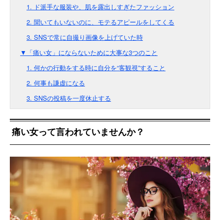
1. ド派手な服装や、肌を露出しすぎたファッション
2. 聞いてもいないのに、モテるアピールをしてくる
3. SNSで常に自撮り画像を上げていた時
▼「痛い女」にならないために大事な3つのこと
1. 何かの行動をする時に自分を“客観視”すること
2. 何事も謙虚になる
3. SNSの投稿を一度休止する
痛い女って言われていませんか？