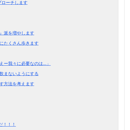
プローチします
里』派を増やします
めにたくさん歩きます
えー我々に必要なのは...」
で飲まないようにする
出す方法を考えます
しだ！！！