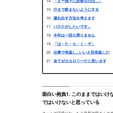
「えー我々に必要なのは...」
汁まで飲まないようにする
連れ出す方法を考えます
バスケがしたいです...
今年は一回も滑りません
「は・た・ら・く・ぞ」
仕事で倍返し...いいえ百倍返しだ
全てゼロカロリーだと思います
面白い抱負1. このままではい
ではいけないと思っている
ネットで話題になった小泉新次郎さんの