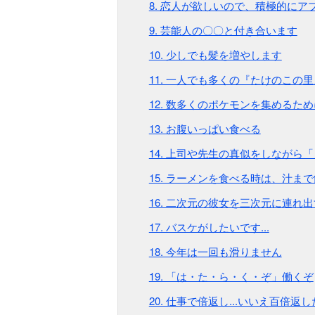
8. 恋人が欲しいので、積極的にア
9. 芸能人の〇〇と付き合います
10. 少しでも髪を増やします
11. 一人でも多くの『たけのこの
12. 数多くのポケモンを集めるた
13. お腹いっぱい食べる
14. 上司や先生の真似をしながら「
15. ラーメンを食べる時は、汁ま
16. 二次元の彼女を三次元に連れ
17. バスケがしたいです...
18. 今年は一回も滑りません
19. 「は・た・ら・く・ぞ」働くぞ
20. 仕事で倍返し...いいえ百倍返