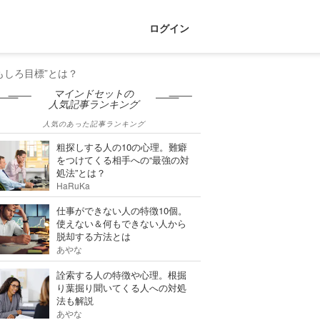
ログイン
もしろ目標”とは？
マインドセットの
人気記事ランキング
人気のあった記事ランキング
粗探しする人の10の心理。難癖
をつけてくる相手への“最強の対
処法”とは？
HaRuKa
仕事ができない人の特徴10個。
使えない＆何もできない人から
脱却する方法とは
あやな
詮索する人の特徴や心理。根掘
り葉掘り聞いてくる人への対処
法も解説
あやな