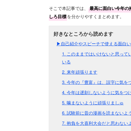
そこで本記事では、
最高に面白い今年の抱
しろ目標
を分かりやすくまとめます。
▶自己紹介やスピーチで使える面白い
1. このままではいけないと思っ
いる
2. 来年頑張ります
3. 今年の『豊富』は、誤字に気を
4. 今年は遅刻しないように気をつ
5. 噛まないように頑張りましゅ
6. 試験前に昔の漫画を読まないよ
7. 抱負を大喜利大会だと思わない