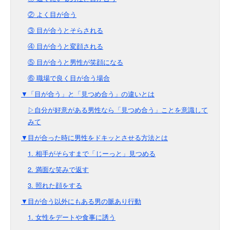
② よく目が合う
③ 目が合うとそらされる
④ 目が合うと変顔される
⑤ 目が合うと男性が笑顔になる
⑥ 職場で良く目が合う場合
▼「目が合う」と「見つめ合う」の違いとは
▷自分が好意がある男性なら「見つめ合う」ことを意識して
みて
▼目が合った時に男性をドキッとさせる方法とは
1. 相手がそらすまで「じーっと」見つめる
2. 満面な笑みで返す
3. 照れた顔をする
▼目が合う以外にもある男の脈あり行動
1. 女性をデートや食事に誘う