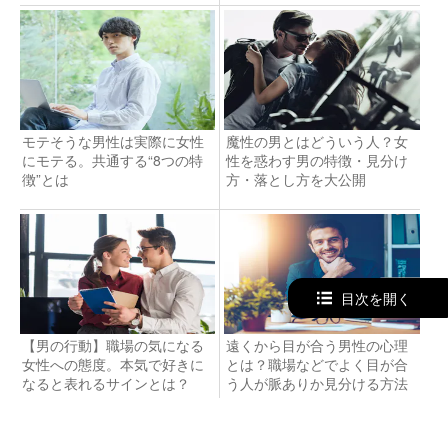
モテそうな男性は実際に女性
魔性の男とはどういう人？女
にモテる。共通する“8つの特
性を惑わす男の特徴・見分け
徴”とは
方・落とし方を大公開
目次を開く
【男の行動】職場の気になる
遠くから目が合う男性の心理
女性への態度。本気で好きに
とは？職場などでよく目が合
なると表れるサインとは？
う人が脈ありか見分ける方法