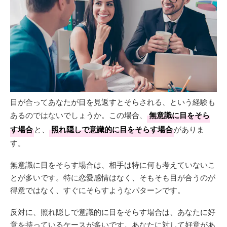
目が合ってあなたが目を見返すとそらされる、という経験も
あるのではないでしょうか。この場合、
無意識に目をそら
す場合
と、
照れ隠しで意識的に目をそらす場合
がありま
す。
無意識に目をそらす場合は、相手は特に何も考えていないこ
とが多いです。特に恋愛感情はなく、そもそも目が合うのが
得意ではなく、すぐにそらすようなパターンです。
反対に、照れ隠しで意識的に目をそらす場合は、あなたに好
意を持っているケースが多いです。あなたに対して好意があ