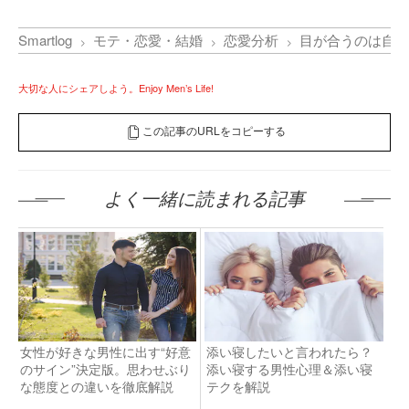
Smartlog
モテ・恋愛・結婚
恋愛分析
目が合うのは自分
大切な人にシェアしよう。Enjoy Men’s Life!
この記事のURLをコピーする
よく一緒に読まれる記事
女性が好きな男性に出す“好意
添い寝したいと言われたら？
のサイン”決定版。思わせぶり
添い寝する男性心理＆添い寝
な態度との違いを徹底解説
テクを解説