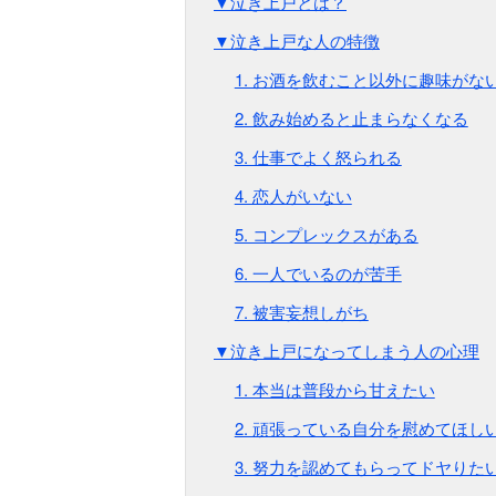
▼泣き上戸とは？
▼泣き上戸な人の特徴
1. お酒を飲むこと以外に趣味がな
2. 飲み始めると止まらなくなる
3. 仕事でよく怒られる
4. 恋人がいない
5. コンプレックスがある
6. 一人でいるのが苦手
7. 被害妄想しがち
▼泣き上戸になってしまう人の心理
1. 本当は普段から甘えたい
2. 頑張っている自分を慰めてほし
3. 努力を認めてもらってドヤりた