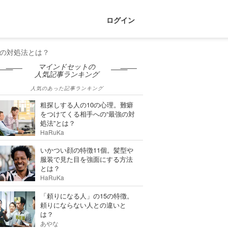
ログイン
の対処法とは？
マインドセットの
人気記事ランキング
人気のあった記事ランキング
粗探しする人の10の心理。難癖
をつけてくる相手への“最強の対
処法”とは？
HaRuKa
いかつい顔の特徴11個。髪型や
服装で見た目を強面にする方法
とは？
HaRuKa
「頼りになる人」の15の特徴。
頼りにならない人との違いと
は？
あやな