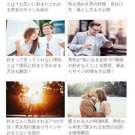
とは？お互いに好きだとわか
性を惑わす男の特徴・見分け
る男女のサインを紹介
方・落とし方を大公開
好きって言ってくれない理由
男性が“気になる女性”や“職場
とは？彼氏に好きと言わせる
の好きな人”にとる態度。脈あ
方法も解説！
りサイン20個を大公開！
好きな人に告白される7つの方
愛される人の特徴8選。男性か
法｜男女別の脈ありサインや
ら本気で愛される女性の法則
おまじないを紹介
を徹底解説