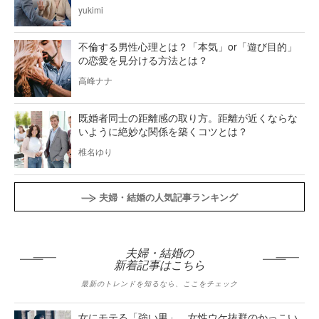
yukimi
不倫する男性心理とは？「本気」or「遊び目的」
の恋愛を見分ける方法とは？
高峰ナナ
既婚者同士の距離感の取り方。距離が近くならな
いように絶妙な関係を築くコツとは？
椎名ゆり
夫婦・結婚の人気記事ランキング
夫婦・結婚の
新着記事はこちら
最新のトレンドを知るなら、ここをチェック
女にモテる「強い男」。女性ウケ抜群のかっこい