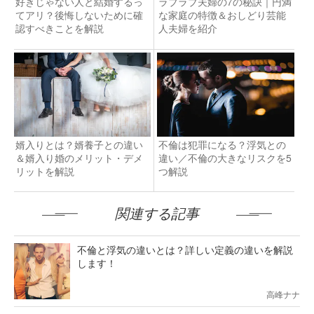
好きじゃない人と結婚するっ
ラブラブ夫婦の7の秘訣｜円満
てアリ？後悔しないために確
な家庭の特徴＆おしどり芸能
認すべきことを解説
人夫婦を紹介
婿入りとは？婿養子との違い
不倫は犯罪になる？浮気との
＆婿入り婚のメリット・デメ
違い／不倫の大きなリスクを5
リットを解説
つ解説
関連する記事
不倫と浮気の違いとは？詳しい定義の違いを解説
します！
高峰ナナ