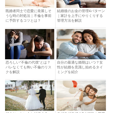
既婚者同士で恋愛に発展しそ
結婚後のお金の管理4パターン
うな時の対処法｜不倫を事前
｜家計を上手にやりくりする
に予防するコツとは？
管理方法を解説
恐ろしい“不倫の代償”とは？
自分の最適な婚期はいつ？女
バレなくても怖い不倫のリス
性が結婚を意識し始めるタイ
クを解説
ミングを紹介