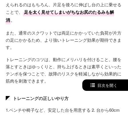
えられるのはもちろん、片足を後ろに伸ばし台の上に乗せる
ことで、
足を太く見せてしまいがちなお尻のたるみも解
消
。
また、通常のスクワットでは両足にかかっていた負荷が片方
の足にかかるため、より強いトレーニング効果が期待できま
す。
トレーニングのコツは、動作にメリハリを付けること。腰を
落とすときはゆっくりと、持ち上げるときは素早くといった
テンポを保つことで、故障のリスクを軽減しながら効果的に
筋肉を刺激できます。
目次を開く
トレーニングの正しいやり方
1.ベンチや椅子など、安定した台を用意する 2. 台から60cm
ほどの距離を空け、後ろ向きに立つ 3. 右足を後ろに出し、
台の上に足の甲を乗せる 4. 左足を体のやや前に出す 5. 背筋