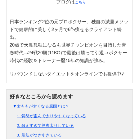
ブログは
こちら
日本ランキング2位の元プロボクサー。独自の減量メソッ
ドで健康的に美しく2ヶ月で6㌔痩せるクライアント続
出。
20歳で天涯孤独になるも世界チャンピオンを目指した青
春時代→24戦20勝(11KO)で最後は勝って引退→ボクサー
時代の経験＆トレーナー歴15年の知識が強み。
リバウンドしないダイエットをオンラインでも提供中♪
▼太ももが太くなる原因とは？
1. 骨盤が歪んで太りやすくなっている
2. 鍛えすぎて筋肉太りしている
3. 脂肪がつきすぎている