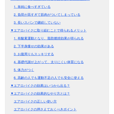
1. 単純に食べすぎている
2. 負荷が高すぎて筋肉がついてしまっている
3. 長いスパンで継続していない
▼エアロバイクに取り組むことで得られるメリット
1. 有酸素運動となり、脂肪燃焼効果が得られる
2. 下半身痩せの効果がある
3. お腹周りもスッキリする
4. 基礎代謝が上がって、太りにくい体質になる
5. 体力がつく
6. 高齢の人でも運動不足の人でも安全に使える
▼エアロバイクの効果はいつから出る？
▼エアロバイクの効果的なやり方とは？
エアロバイクの正しい使い方
エアロバイクの押さえておくべきポイント