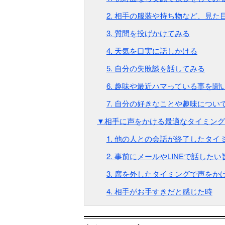
2. 相手の服装や持ち物など、見た
3. 質問を投げかけてみる
4. 天気を口実に話しかける
5. 自分の失敗談を話してみる
6. 趣味や最近ハマっている事を聞
7. 自分の好きなことや趣味につい
▼相手に声をかける最適なタイミング
1. 他の人との会話が終了したタイ
2. 事前にメールやLINEで話した
3. 席を外したタイミングで声をか
4. 相手がお手すきだと感じた時