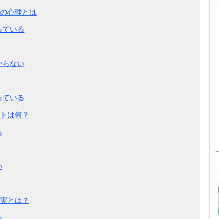
の心理とは
っている
からない
っている
トは何？
る
い
実とは？
る