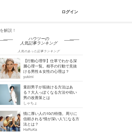
ログイン
を解説！
ハウツーの
人気記事ランキング
人気のあった記事ランキング
【行動心理学】仕草でわかる深
層心理一覧。相手の行動で見抜
ける男性＆女性の心理は？
yukimi
童顔男子が垢抜ける方法はあ
る？大人っぽくなる方法や幼い
男の改善策とは
しゃちょ
情に厚い人の10の特徴。周りに
信頼される“情が深い人”になる方
法とは？
HaRuKa