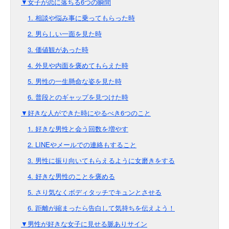
▼女子が恋に落ちる6つの瞬間
1. 相談や悩み事に乗ってもらった時
2. 男らしい一面を見た時
3. 価値観があった時
4. 外見や内面を褒めてもらえた時
5. 男性の一生懸命な姿を見た時
6. 普段とのギャップを見つけた時
▼好きな人ができた時にやるべき6つのこと
1. 好きな男性と会う回数を増やす
2. LINEやメールでの連絡もすること
3. 男性に振り向いてもらえるように女磨きをする
4. 好きな男性のことを褒める
5. さり気なくボディタッチでキュンとさせる
6. 距離が縮まったら告白して気持ちを伝えよう！
▼男性が好きな女子に見せる脈ありサイン