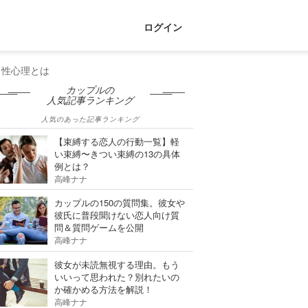
ログイン
男性心理とは
カップルの
人気記事ランキング
人気のあった記事ランキング
【束縛する恋人の行動一覧】軽
い束縛〜きつい束縛の13の具体
例とは？
高峰ナナ
カップルの150の質問集。彼女や
彼氏に普段聞けない恋人向け質
問＆質問ゲームを公開
高峰ナナ
彼女が未読無視する理由。もう
いいって思われた？別れたいの
か確かめる方法を解説！
高峰ナナ