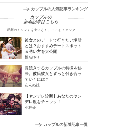
カップルの人気記事ランキング
カップルの
新着記事はこちら
最新のトレンドを知るなら、ここをチェック
彼女とのデートで行きたい場所
とは？おすすめデートスポット
＆誘い方を大公開
椎名ゆり
長続きするカップルの特徴＆秘
訣。彼氏彼女とずっと付き合っ
ていくには？
あんぬ姐
【ヤンデレ診断】あなたのヤン
デレ度をチェック！
小林優
カップルの新着記事一覧