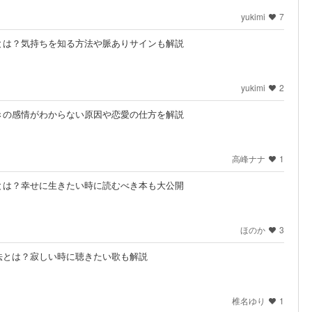
yukimi
7
とは？気持ちを知る方法や脈ありサインも解説
yukimi
2
きの感情がわからない原因や恋愛の仕方を解説
高峰ナナ
1
とは？幸せに生きたい時に読むべき本も大公開
ほのか
3
法とは？寂しい時に聴きたい歌も解説
椎名ゆり
1