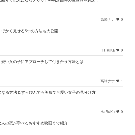
高峰ナナ
0
をでかく見せる5つの方法も大公開
HaRuKa
0
可愛い女の子にアプローチして付き合う方法とは
高峰ナナ
1
になる方法＆すっぴんでも美形で可愛い女子の見分け方
HaRuKa
0
大人の恋が学べるおすすめ映画まで紹介