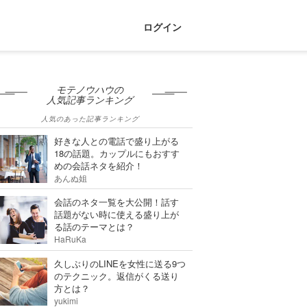
ログイン
モテノウハウの
人気記事ランキング
人気のあった記事ランキング
好きな人との電話で盛り上がる
18の話題。カップルにもおすす
めの会話ネタを紹介！
あんぬ姐
会話のネタ一覧を大公開！話す
話題がない時に使える盛り上が
る話のテーマとは？
HaRuKa
久しぶりのLINEを女性に送る9つ
のテクニック。返信がくる送り
方とは？
yukimi