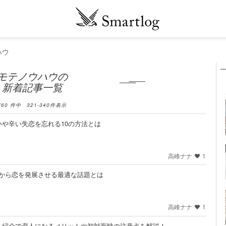
ハウ
モテノウハウの
新着記事一覧
760
件中
321
-
340
件表示
や辛い失恋を忘れる10の方法とは
高峰ナナ
1
NEから恋を発展させる最適な話題とは
高峰ナナ
1
人紹介で恋人になるメリットや初対面時の注意点を解説！