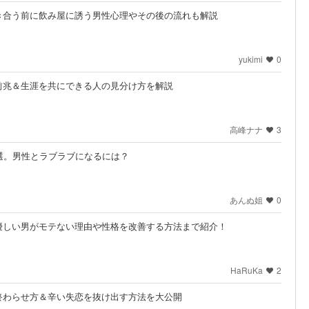
き合う前に飲み屋に誘う男性心理やその後の流れも解説
yukimi
0
前兆＆生涯を共にできる人の見分け方を解説
高峰ナナ
3
選。男性とラブラブになるには？
あんぬ姐
0
優しい男がモテない理由や性格を改善する方法まで紹介！
HaRuKa
2
終わらせ方＆辛い失恋を抜け出す方法を大公開