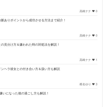
高峰ナナ
0
の脈ありポイントから成功させる方法まで紹介！
高峰ナナ
0
との見分け方＆嫌われた時の対処法を解説！
高峰ナナ
1
メンヘラ彼女との付き合い方＆扱い方も解説
椎名ゆり
3
。嫌いになった後の過ごし方も解説！