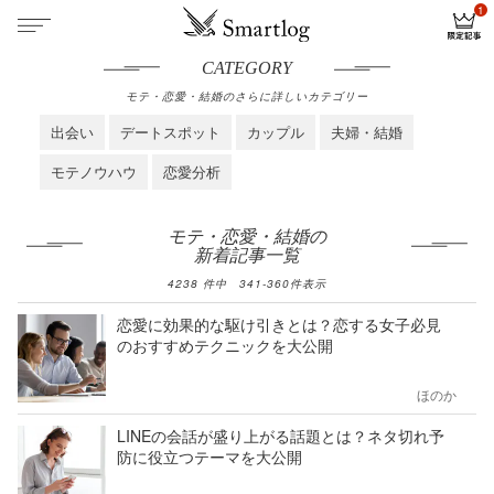
CATEGORY
モテ・恋愛・結婚のさらに詳しいカテゴリー
出会い
デートスポット
カップル
夫婦・結婚
モテノウハウ
恋愛分析
モテ・恋愛・結婚の
新着記事一覧
4238
件中
341
-
360
件表示
恋愛に効果的な駆け引きとは？恋する女子必見
のおすすめテクニックを大公開
ほのか
LINEの会話が盛り上がる話題とは？ネタ切れ予
防に役立つテーマを大公開