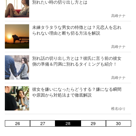
別れたい時の切り出し方とは
高峰ナナ
未練タラタラな男女の特徴とは？元恋人を忘れ
られない理由と断ち切る方法を解説
高峰ナナ
別れ話の切り出し方とは？彼氏に言う前の彼女
側の準備＆円満に別れるタイミングも紹介！
高峰ナナ
彼女を嫌いになったらどうする？嫌になる瞬間
や原因から対処法まで徹底解説
椎名ゆり
26
27
28
29
30