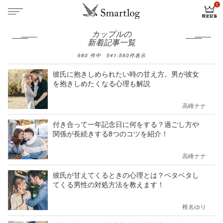
カップルの
新着記事一覧
680
件中
541
-
560
件表示
彼氏に抱きしめられたい時の甘え方。男が彼女
を抱きしめたくなる心理も解説
高峰ナナ
付き合って一年記念日に何をする？過ごし方や
関係が長続きする8つのコツを紹介！
高峰ナナ
彼氏が甘えてくるときの心理とは？ベタベタし
てくる男性の対処方法を教えます！
椎名ゆり