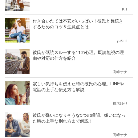
K.T
付き合いたては不安がいっぱい！彼氏と長続き
するためのコツ＆注意点とは
yukimi
彼氏が既読スルーする11の心理。既読無視の理
由や対応の仕方を紹介
高峰ナナ
寂しい気持ちを伝えた時の彼氏の心理。LINEや
電話の上手な伝え方も解説
椎名ゆり
彼氏が嫌いになりそうな5つの瞬間。嫌いになっ
た時の上手な別れ方まで解説！
高峰ナナ