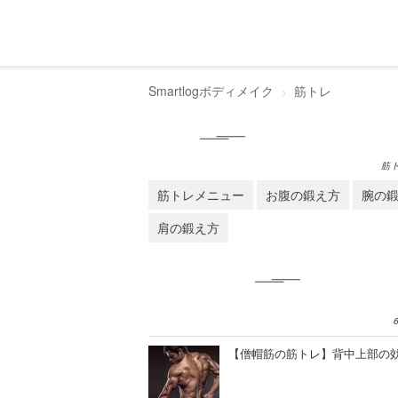
Smartlogボディメイク
筋トレ
筋
筋トレメニュー
お腹の鍛え方
腕の
肩の鍛え方
【僧帽筋の筋トレ】背中上部の効