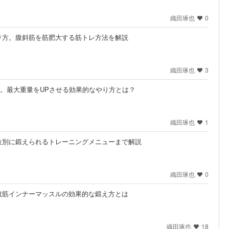
織田琢也
0
り方。腹斜筋を筋肥大する筋トレ方法を解説
織田琢也
3
コツ。最大重量をUPさせる効果的なやり方とは？
織田琢也
1
位別に鍛えられるトレーニングメニューまで解説
織田琢也
0
腹筋インナーマッスルの効果的な鍛え方とは
織田琢也
18