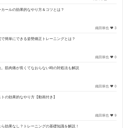
ーカールの効果的なやり方＆コツとは？
織田琢也
3
宅で簡単にできる姿勢矯正トレーニングとは？
織田琢也
0
位。筋肉痛が長くてなおらない時の対処法も解説
織田琢也
0
ストの効果的なやり方【動画付き】
織田琢也
9
たら効果なし？トレーニングの基礎知識を解説！