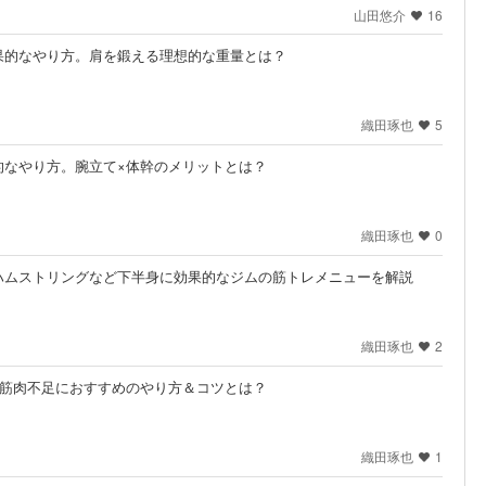
山田悠介
16
果的なやり方。肩を鍛える理想的な重量とは？
織田琢也
5
的なやり方。腕立て×体幹のメリットとは？
織田琢也
0
ハムストリングなど下半身に効果的なジムの筋トレメニューを解説
織田琢也
2
。筋肉不足におすすめのやり方＆コツとは？
織田琢也
1