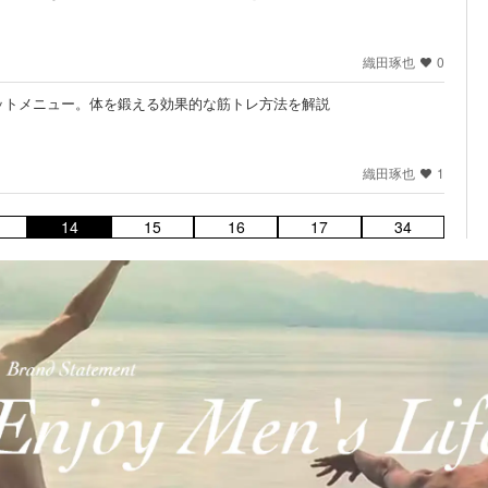
織田琢也
0
ットメニュー。体を鍛える効果的な筋トレ方法を解説
織田琢也
1
14
15
16
17
34