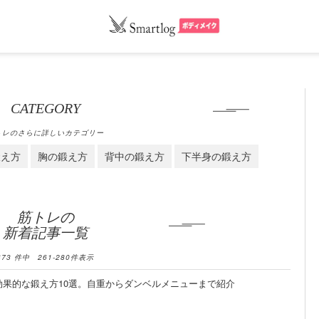
CATEGORY
トレのさらに詳しいカテゴリー
鍛え方
胸の鍛え方
背中の鍛え方
下半身の鍛え方
筋トレの
新着記事一覧
673
件中
261
-
280
件表示
果的な鍛え方10選。自重からダンベルメニューまで紹介