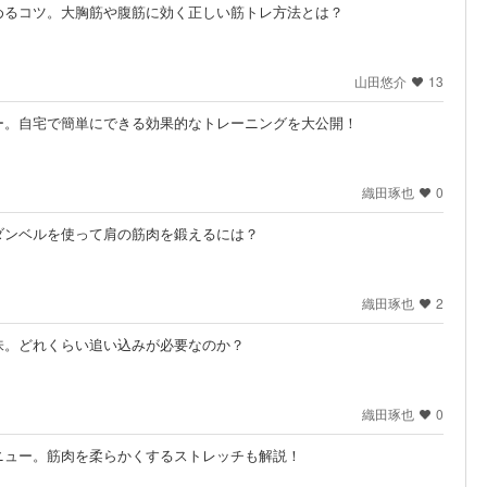
めるコツ。大胸筋や腹筋に効く正しい筋トレ方法とは？
山田悠介
13
ー。自宅で簡単にできる効果的なトレーニングを大公開！
織田琢也
0
ダンベルを使って肩の筋肉を鍛えるには？
織田琢也
2
味。どれくらい追い込みが必要なのか？
織田琢也
0
ニュー。筋肉を柔らかくするストレッチも解説！