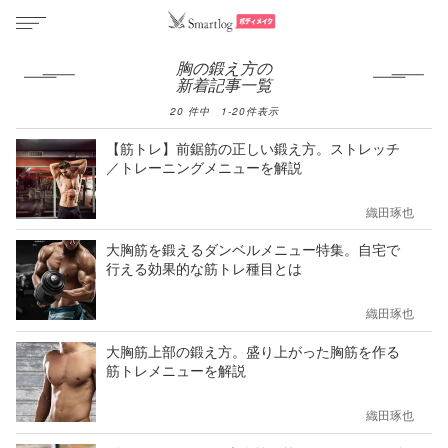
胸の鍛え方の
新着記事一覧
20
件中
1
-
20
件表示
【筋トレ】前鋸筋の正しい鍛え方。ストレッチ
／トレーニングメニューを解説
織田琢也
大胸筋を鍛えるダンベルメニュー特集。自宅で
行える効果的な筋トレ種目とは
織田琢也
大胸筋上部の鍛え方。盛り上がった胸筋を作る
筋トレメニューを解説
織田琢也