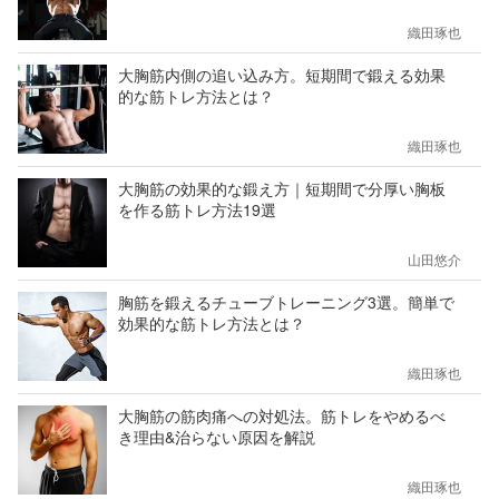
織田琢也
大胸筋内側の追い込み方。短期間で鍛える効果
的な筋トレ方法とは？
織田琢也
大胸筋の効果的な鍛え方｜短期間で分厚い胸板
を作る筋トレ方法19選
山田悠介
胸筋を鍛えるチューブトレーニング3選。簡単で
効果的な筋トレ方法とは？
織田琢也
大胸筋の筋肉痛への対処法。筋トレをやめるべ
き理由&治らない原因を解説
織田琢也