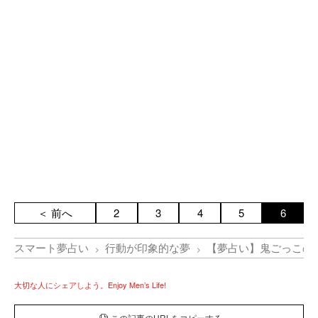
＜ 前へ
2
3
4
5
6
スマート夢占い
行動が印象的な夢
【夢占い】鬼ごっこの
大切な人にシェアしよう。Enjoy Men’s Life!
この記事のURLをコピーする