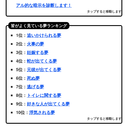
アル的な暗示を診断します！
タップすると移動します
皆がよく見ている夢ランキング
1位：
追いかけられる夢
2位：
火事の夢
3位：
妊娠する夢
4位：
蛇が出てくる夢
5位：
元彼が出てくる夢
6位：
死ぬ夢
7位：
逃げる夢
8位：
トイレに関する夢
9位：
好きな人が出てくる夢
10位：
浮気される夢
タップすると移動します