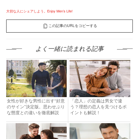
大切な人にシェアしよう。Enjoy Men’s Life!
この記事のURLをコピーする
よく一緒に読まれる記事
女性が好きな男性に出す“好意
「恋人」の定義は男女で違
のサイン”決定版。思わせぶり
う？理想の恋人を見つけるポ
な態度との違いを徹底解説
イントも解説！