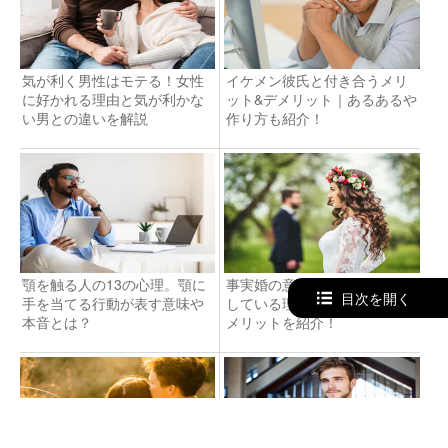
気が利く男性はモテる！女性
イケメン彼氏と付き合うメリ
に好かれる理由と気が利かな
ット&デメリット｜あるあるや
い男との違いを解説
作り方も紹介！
顎を触る人の13の心理。顎に
事実婚の意味とは？近年増加
目次を開く
手を当てる行動が表す意味や
している理由＆メリットとデ
本音とは？
メリットを紹介！