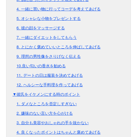
4. 一緒に買い物に行ってコーデを考えてあげる
5. オシャレな小物をプレゼントする
6. 彼の顔をマッサージする
7. 一緒にダイエットをしてもらう
8. とにかく褒めていいところを伸ばしてあげる
9. 理想の男性像をさりげなく伝える
10.良い匂いの香水を勧める
11. デートの日は服装を決めてあげる
12. ヘルシーな手料理を作ってあげる
▼彼氏をイケメンにする時のポイント
1. ダメなところを否定しすぎない
2. 嫌味のない言い方を心がける
3. 自分も美容やおしゃれの手を抜かない
4. 良くなったポイントはちゃんと褒めてあげる