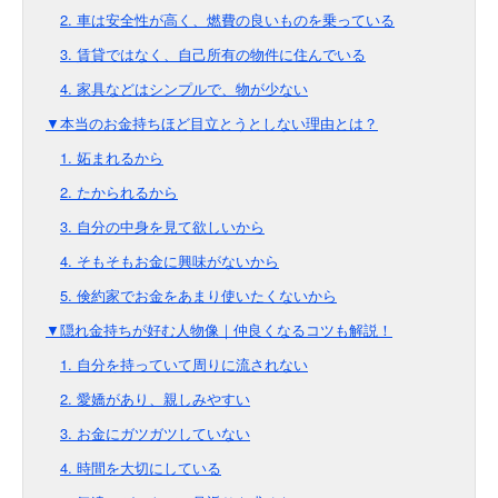
2. 車は安全性が高く、燃費の良いものを乗っている
3. 賃貸ではなく、自己所有の物件に住んでいる
4. 家具などはシンプルで、物が少ない
▼本当のお金持ちほど目立とうとしない理由とは？
1. 妬まれるから
2. たかられるから
3. 自分の中身を見て欲しいから
4. そもそもお金に興味がないから
5. 倹約家でお金をあまり使いたくないから
▼隠れ金持ちが好む人物像｜仲良くなるコツも解説！
1. 自分を持っていて周りに流されない
2. 愛嬌があり、親しみやすい
3. お金にガツガツしていない
4. 時間を大切にしている