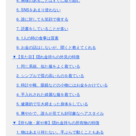
4. 興味のあることはすぐに取り組む
5. SNSをあまり使わない
6. 誰に対しても笑顔で接する
7. 読書をしていることが多い
8. 1人の時の食事は質素
9. お金の話はしないが、聞くと教えてくれる
▼【見た目】隠れ金持ちの外見の特徴
1. 同じ系統、似た服をよく着ている
2. シンプルで質の高いものを着ている
3. 時計や靴、眼鏡などの小物にはお金をかけている
4. 手入れされた綺麗な服を着ている
5. 健康的で引き締まった身体をしている
6. 爽やかで、誰もが見ても好印象なヘアスタイル
▼【持ち物・家や車】隠れ金持ちの所有物の特徴
1. 物はあまり持たない。手ぶらで動くこともある