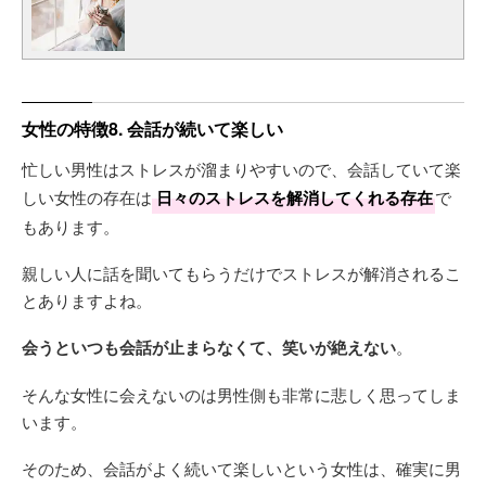
女性の特徴8. 会話が続いて楽しい
忙しい男性はストレスが溜まりやすいので、会話していて楽
しい女性の存在は
日々のストレスを解消してくれる存在
で
もあります。
親しい人に話を聞いてもらうだけでストレスが解消されるこ
とありますよね。
会うといつも会話が止まらなくて、笑いが絶えない
。
そんな女性に会えないのは男性側も非常に悲しく思ってしま
います。
そのため、会話がよく続いて楽しいという女性は、確実に男