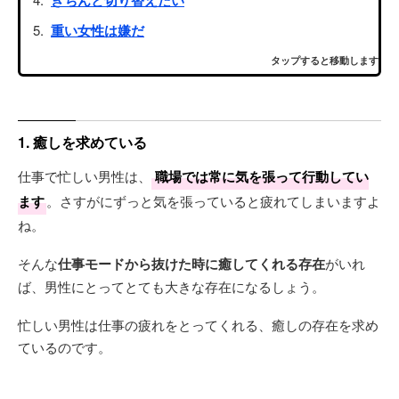
重い女性は嫌だ
タップすると移動します
1. 癒しを求めている
仕事で忙しい男性は、
職場では常に気を張って行動してい
ます
。さすがにずっと気を張っていると疲れてしまいますよ
ね。
そんな
仕事モードから抜けた時に癒してくれる存在
がいれ
ば、男性にとってとても大きな存在になるしょう。
忙しい男性は仕事の疲れをとってくれる、癒しの存在を求め
ているのです。