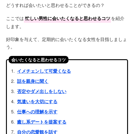
どうすれば会いたいと思わせることができるの？
ここでは
忙しい男性に会いたくなると思わせるコツ
を紹介
します。
好印象を与えて、定期的に会いたくなる女性を目指しましょ
う。
会いたくなると思わせるコツ
イメチェンして可愛くなる
話を親身に聞く
否定やダメ出しをしない
気遣いを大切にする
仕事への理解を示す
癒し系デートを提案する
自分の恋愛観を話す