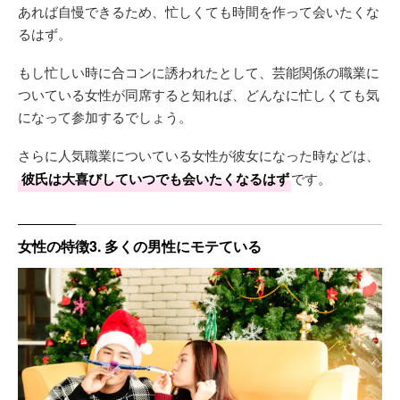
あれば自慢できるため、忙しくても時間を作って会いたくな
るはず。
もし忙しい時に合コンに誘われたとして、芸能関係の職業に
ついている女性が同席すると知れば、どんなに忙しくても気
になって参加するでしょう。
さらに人気職業についている女性が彼女になった時などは、
彼氏は大喜びしていつでも会いたくなるはず
です。
女性の特徴3. 多くの男性にモテている