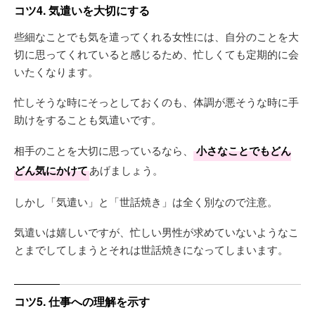
コツ4. 気遣いを大切にする
些細なことでも気を遣ってくれる女性には、自分のことを大
切に思ってくれていると感じるため、忙しくても定期的に会
いたくなります。
忙しそうな時にそっとしておくのも、体調が悪そうな時に手
助けをすることも気遣いです。
相手のことを大切に思っているなら、
小さなことでもどん
どん気にかけて
あげましょう。
しかし「気遣い」と「世話焼き」は全く別なので注意。
気遣いは嬉しいですが、忙しい男性が求めていないようなこ
とまでしてしまうとそれは世話焼きになってしまいます。
コツ5. 仕事への理解を示す