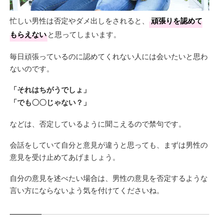
忙しい男性は否定やダメ出しをされると、
頑張りを認めて
もらえない
と思ってしまいます。
毎日頑張っているのに認めてくれない人には会いたいと思わ
ないのです。
「それはちがうでしょ」
「でも〇〇じゃない？」
などは、否定しているように聞こえるので禁句です。
会話をしていて自分と意見が違うと思っても、まずは男性の
意見を受け止めてあげましょう。
自分の意見を述べたい場合は、男性の意見を否定するような
言い方にならないよう気を付けてくださいね。