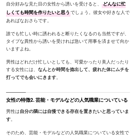
自分好みな見た目の女性から誘いを受けると、
どんなに忙
しくても時間を作りたいと思う
でしょう。彼女や好きな人で
あればなおさらです。
誰でも忙しい時に誘われると断りたくなるのも当然ですが、
タイプな異性から誘いを受ければ急いて用事を済ませて向か
いますよね。
男性はどれだけ忙しいとしても、可愛かったり美人だったり
する女性には、
なんとか時間を捻出して、疲れた体にムチを
打ってでも会いにきます
。
女性の特徴2. 芸能・モデルなどの人気職業についている
男性は
自分の隣には自慢できる存在を置きたいと思っていま
す
。
そのため、芸能・モデルなどの人気職業についている女性で