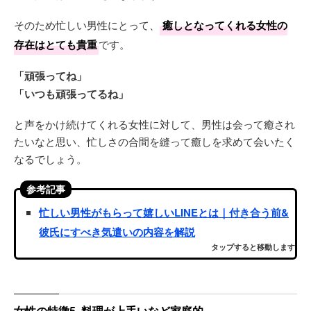
そのため忙しい男性にとって、
癒しとなってくれる女性の
存在はとても貴重
です。
「頑張ってね」
「いつも頑張ってるね」
と声をかけ続けてくれる女性に対して、男性は会って癒され
たいなと思い、忙しさの合間を縫って癒しを求めて会いたく
なるでしょう。
参考記事
忙しい男性がもらって嬉しいLINEとは｜付き合う前&
彼氏にすべき気遣いの内容を解説
タップすると移動します
女性の特徴5. 料理が上手いなど家庭的