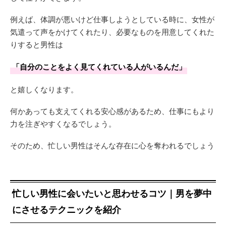
例えば、体調が悪いけど仕事しようとしている時に、女性が
気遣って声をかけてくれたり、必要なものを用意してくれた
りすると男性は
「自分のことをよく見てくれている人がいるんだ」
と嬉しくなります。
何かあっても支えてくれる安心感があるため、仕事にもより
力を注ぎやすくなるでしょう。
そのため、忙しい男性はそんな存在に心を奪われるでしょう
忙しい男性に会いたいと思わせるコツ｜男を夢中
にさせるテクニックを紹介