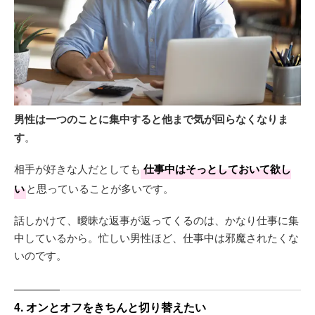
男性は一つのことに集中すると他まで気が回らなくなりま
す
。
相手が好きな人だとしても
仕事中はそっとしておいて欲し
い
と思っていることが多いです。
話しかけて、曖昧な返事が返ってくるのは、かなり仕事に集
中しているから。忙しい男性ほど、仕事中は邪魔されたくな
いのです。
4. オンとオフをきちんと切り替えたい