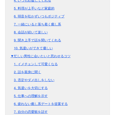
4. いつも応援してくれる
5. 料理が上手いなど家庭的
6. 弱音を吐かずいつもポジティブ
7. 一緒にいると落ち着く癒し系
8. 会話が続いて楽しい
9. 聞き上手で話を聞いてくれる
10. 気遣いができて優しい
▼忙しい男性に会いたいと思わせるコツ
1. イメチェンして可愛くなる
2. 話を親身に聞く
3. 否定やダメ出しをしない
4. 気遣いを大切にする
5. 仕事への理解を示す
6. 疲れない癒し系デートを提案する
7. 自分の恋愛観を話す