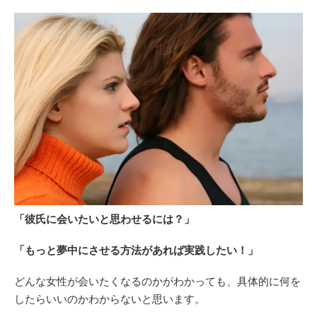
「彼氏に会いたいと思わせるには？」
「もっと夢中にさせる方法があれば実践したい！」
どんな女性が会いたくなるのかがわかっても、具体的に何を
したらいいのかわからないと思います。