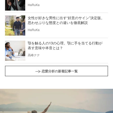
HaRuKa
女性が好きな男性に出す“好意のサイン”決定版。
思わせぶりな態度との違いを徹底解説
HaRuKa
顎を触る人の13の心理。顎に手を当てる行動が
表す意味や本音とは？
高峰ナナ
恋愛分析の新着記事一覧