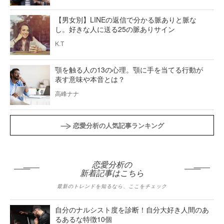
【男女別】LINEの返信で分かる脈ありと脈な
し。好きな人に送る25の脈ありサイン
K.T
顎を触る人の13の心理。顎に手を当てる行動が
表す意味や本音とは？
高峰ナナ
恋愛分析の人気記事ランキング
恋愛分析の
新着記事はこちら
最新のトレンドを知るなら、ここをチェック
自分のナルシスト度を診断！自分大好き人間のあ
るあるな特徴10個