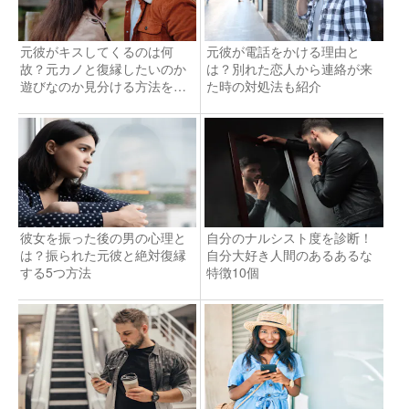
元彼がキスしてくるのは何
元彼が電話をかける理由と
故？元カノと復縁したいのか
は？別れた恋人から連絡が来
遊びなのか見分ける方法を解
た時の対処法も紹介
説！
彼女を振った後の男の心理と
自分のナルシスト度を診断！
は？振られた元彼と絶対復縁
自分大好き人間のあるあるな
する5つ方法
特徴10個