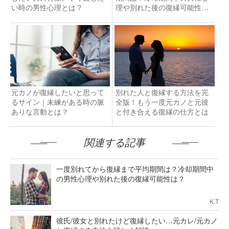
い時の男性心理とは？
理や別れた後の復縁可能性
は？
元カノが復縁したいと思って
別れた人と復縁する方法を完
るサイン｜未練がある時の脈
全版！もう一度元カノと元彼
ありな言動とは？
と付き合える復縁の仕方とは
関連する記事
一度別れてから復縁まで平均期間は？冷却期間中
の男性心理や別れた後の復縁可能性は？
K.T
彼氏/彼女と別れたけど復縁したい…元カレ/元カノ