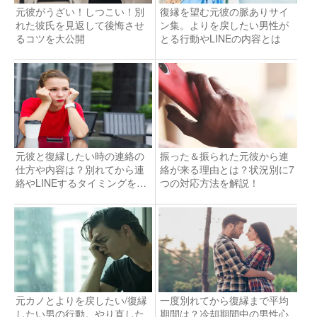
元彼がうざい！しつこい！別
復縁を望む元彼の脈ありサイ
れた彼氏を見返して後悔させ
ン集。よりを戻したい男性が
るコツを大公開
とる行動やLINEの内容とは
元彼と復縁したい時の連絡の
振った＆振られた元彼から連
仕方や内容は？別れてから連
絡が来る理由とは？状況別に7
絡やLINEするタイミングを解
つの対応方法を解説！
説
元カノとよりを戻したい/復縁
一度別れてから復縁まで平均
したい男の行動。やり直した
期間は？冷却期間中の男性心