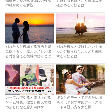
の確かめ方を解説
確かめる方法とは
別れた人と復縁する方法を完
別れた彼女と復縁したい！振
全版！もう一度元カノと元彼
ったor振られた元カノと復縁
と付き合える復縁の仕方とは
する方法とは
カップルでやると盛り上がる
彼女とのデートで行きたい場
ゲーム特集。彼女と彼氏で暇
所とは？おすすめデートスポ
つぶしになる恋人向けゲーム
ット＆誘い方を大公開
とは？