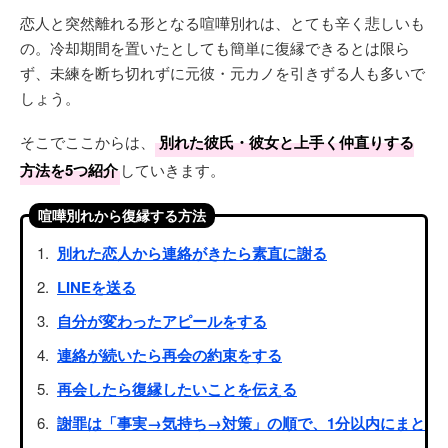
恋人と突然離れる形となる喧嘩別れは、とても辛く悲しいも
の。冷却期間を置いたとしても簡単に復縁できるとは限ら
ず、未練を断ち切れずに元彼・元カノを引きずる人も多いで
しょう。
そこでここからは、
別れた彼氏・彼女と上手く仲直りする
方法を5つ紹介
していきます。
喧嘩別れから復縁する方法
別れた恋人から連絡がきたら素直に謝る
LINEを送る
自分が変わったアピールをする
連絡が続いたら再会の約束をする
再会したら復縁したいことを伝える
謝罪は「事実→気持ち→対策」の順で、1分以内にまと