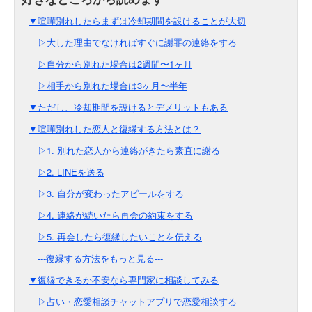
▼喧嘩別れしたらまずは冷却期間を設けることが大切
▷大した理由でなければすぐに謝罪の連絡をする
▷自分から別れた場合は2週間〜1ヶ月
▷相手から別れた場合は3ヶ月〜半年
▼ただし、冷却期間を設けるとデメリットもある
▼喧嘩別れした恋人と復縁する方法とは？
▷1. 別れた恋人から連絡がきたら素直に謝る
▷2. LINEを送る
▷3. 自分が変わったアピールをする
▷4. 連絡が続いたら再会の約束をする
▷5. 再会したら復縁したいことを伝える
---復縁する方法をもっと見る---
▼復縁できるか不安なら専門家に相談してみる
▷占い・恋愛相談チャットアプリで恋愛相談する