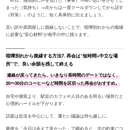
まった（気持ち）→次からは一度クールダウンしてから話す
（対策）」のように、短く具体的に伝えましょう。
言い訳や原因探しに脱線しないことで、喧嘩別れからの復縁
に必要な“安心材料”が相手の中に残ります。
喧嘩別れから復縁する方法7. 再会は“短時間×中立な場
所”で、良い余韻を残して終える
連絡が戻ってきたら、いきなり長時間のデートではなく、
20〜30分のコーヒーなど時間を区切った再会がおすすめ。
自宅や個室より、駅近のカフェや人目のある明るい場所だと
心理的ハードルが下がります。
話題は近況を中心にして、重たい議論は持ち越しに。
最後を「今日は会えて良かった」で締めると、次の約束につ