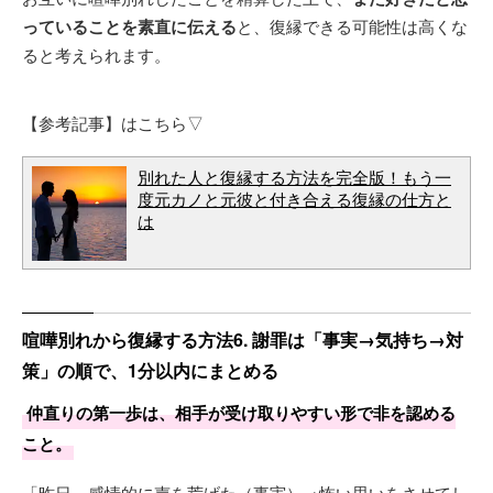
っていることを素直に伝える
と、復縁できる可能性は高くな
ると考えられます。
【参考記事】はこちら▽
別れた人と復縁する方法を完全版！もう一
度元カノと元彼と付き合える復縁の仕方と
は
喧嘩別れから復縁する方法6. 謝罪は「事実→気持ち→対
策」の順で、1分以内にまとめる
仲直りの第一歩は、相手が受け取りやすい形で非を認める
こと。
「昨日、感情的に声を荒げた（事実）→怖い思いをさせてし