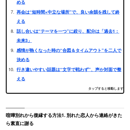
める
再会は“短時間×中立な場所”で、良い余韻を残して終
える
話し合いは“テーマを一つ”に絞り、配分は「過去1：
未来3」
感情が熱くなった時の“合図＆タイムアウト”を二人で
決める
行き違いやすい話題は“文字で戦わず”、声か対面で整
える
タップすると移動します
喧嘩別れから復縁する方法1. 別れた恋人から連絡がきた
ら素直に謝る