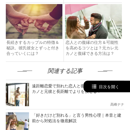
長続きするカップルの特徴＆
恋人との復縁の仕方＆可能性
秘訣。彼氏彼女とずっと付き
を高めるコツとは？元カレ元
合っていくには？
カノと復縁できる方法は？
関連する記事
遠距離恋愛で別れた恋人と復縁する7ステップ。元
目次を開く
カノと元彼と長距離でよりを戻せる？
高峰ナナ
「好きだけど別れる」と言う男性心理｜本音と建
前から対処法を徹底解説