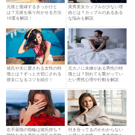
元彼と復縁するきっかけと
美男美女カップルが少ない理
は？元彼を振り向かせる方法
由とは？カップルのあるある
10選を解説！
な悩みも解説
彼氏や夫に愛される女性の特
元カノに未練がある男性の特
徴とは？ずっと大切にされる
徴とは？別れても繋がってい
彼女になるコツを紹介！
たい男性心理や行動を解説
右手薬指の指輪は彼氏持ち？
付き合ってるのかわからない
指輪をする意味＆彼氏の有無
と感じる女性へ。本命彼女か