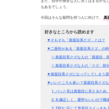
また、自分や身近な人に当てはまるかも
もあるでしょう。
今回はそんな疑問を持つ人に向けて、
真
▼そもそも「真面目系クズ」とは？
▼二面性がある「真面目系クズ」の特
▷真面目系クズな人の「真面目」
▷真面目系クズな人の「クズ」部
▼真面目系クズになってしてしまう原
▼いいところも多い？真面目系クズな
1. パッと見は真面目に見えるた
2. 礼儀正しく、愛想もいいので
3. TPOに応じて真面目スイッチ