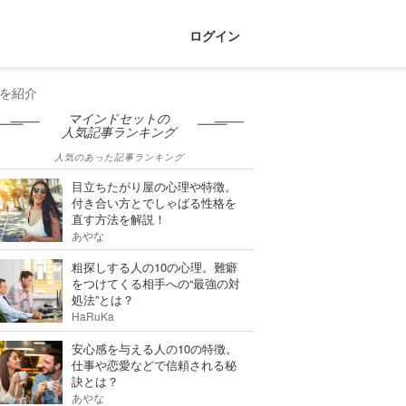
ログイン
を紹介
マインドセットの
人気記事ランキング
人気のあった記事ランキング
目立ちたがり屋の心理や特徴。
付き合い方とでしゃばる性格を
直す方法を解説！
あやな
粗探しする人の10の心理。難癖
をつけてくる相手への“最強の対
処法”とは？
HaRuKa
安心感を与える人の10の特徴。
仕事や恋愛などで信頼される秘
訣とは？
あやな