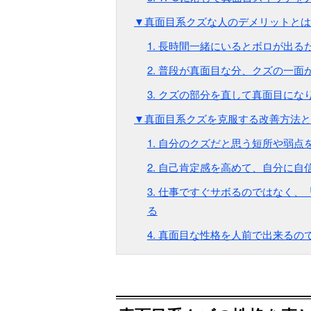
▼真面目系クズな人のデメリットとは
1. 長時間一緒にいるとボロが出
2. 普段が真面目な分、クズの一
3. クズの部分を直して真面目に
▼真面目系クズを克服する改善方法と
1. 自分のクズだと思う短所や弱
2. 自己肯定感を高めて、自分に自
3. 仕事ですぐサボるのではなく
る
4. 真面目な性格を人前で出来る