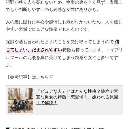
視野が狭く人を疑わないため、物事の裏を全く見ず、表面上
でしか判断しやすいのも鈍感な女性にありがち。
人の裏に隠れた本心や感情にも気が付かないため、人を信じ
やすい天然でピュアな性格でもあるのです。
冗談や嘘も言われたままのことを受け取ってしまうので
信
じてしまい、だまされやすい
特徴も持っています。エイプリ
ルフールの冗談を真に受けてしまう鈍感な女性も多いです
よ。
【参考記事】はこちら▽
「ピュアな人」とはどんな性格？純粋で素
直な男女の特徴・恋愛傾向・嫌われる原因
まで解説！