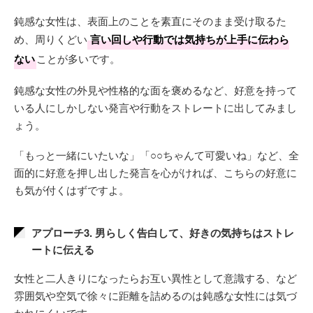
鈍感な女性は、表面上のことを素直にそのまま受け取るた
め、周りくどい
言い回しや行動では気持ちが上手に伝わら
ない
ことが多いです。
鈍感な女性の外見や性格的な面を褒めるなど、好意を持って
いる人にしかしない発言や行動をストレートに出してみまし
ょう。
「もっと一緒にいたいな」「○○ちゃんて可愛いね」など、全
面的に好意を押し出した発言を心がければ、こちらの好意に
も気が付くはずですよ。
アプローチ3. 男らしく告白して、好きの気持ちはストレ
ートに伝える
女性と二人きりになったらお互い異性として意識する、など
雰囲気や空気で徐々に距離を詰めるのは鈍感な女性には気づ
かれにくいです。