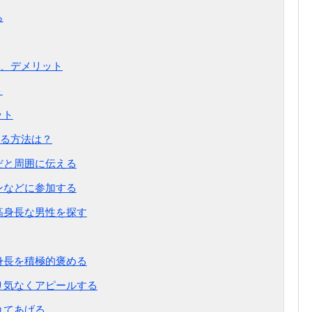
ら
、デメリット
ト
ット
る方法は？
だと周囲に伝える
ンなどに参加する
高身長な男性を探す
身長を積極的褒める
さり気なくアピールする
れてあげる