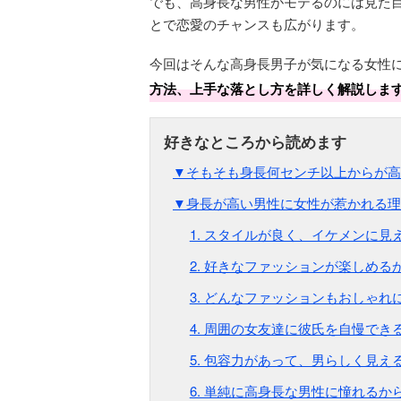
でも、高身長な男性がモテるのには見た
とで恋愛のチャンスも広がります。
今回はそんな高身長男子が気になる女性
方法、上手な落とし方を詳しく解説しま
▼そもそも身長何センチ以上からが高
▼身長が高い男性に女性が惹かれる理
1. スタイルが良く、イケメンに見
2. 好きなファッションが楽しめる
3. どんなファッションもおしゃれ
4. 周囲の女友達に彼氏を自慢でき
5. 包容力があって、男らしく見え
6. 単純に高身長な男性に憧れるか