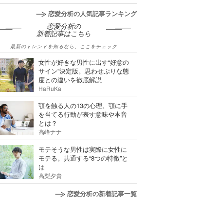
恋愛分析の人気記事ランキング
恋愛分析の
新着記事はこちら
最新のトレンドを知るなら、ここをチェック
女性が好きな男性に出す“好意の
サイン”決定版。思わせぶりな態
度との違いを徹底解説
HaRuKa
顎を触る人の13の心理。顎に手
を当てる行動が表す意味や本音
とは？
高峰ナナ
モテそうな男性は実際に女性に
モテる。共通する“8つの特徴”と
は
高梨夕貴
恋愛分析の新着記事一覧