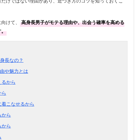
目だけではない理由があり、近づき方のコツを知っておくこ
に向けて、
高身長男子がモテる理由や、出会う確率を高める
す。
身長なの？
由や魅力とは
えるから
から
に着こなせるから
るから
るから
ら