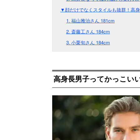
▼顔だけでなくスタイルも抜群！高身
1. 福山雅治さん 181cm
2. 斎藤工さん 184cm
3. 小栗旬さん 184cm
高身長男子ってかっこい