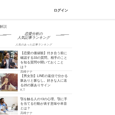
ログイン
解説
恋愛分析の
人気記事ランキング
人気のあった記事ランキング
【恋愛の価値観】付き合う前に
確認する33の質問。相手のこと
を知る質問や聞いておくこと
は？
高峰ナナ
【男女別】LINEの返信で分かる
脈ありと脈なし。好きな人に送
る25の脈ありサイン
K.T
顎を触る人の13の心理。顎に手
を当てる行動が表す意味や本音
とは？
高峰ナナ