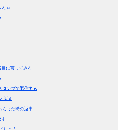
伝える
る
茶目に言ってみる
る
るスタンプで返信する
」と返す
もらった時の返事
返す
てしまう。