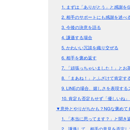
1. まずは「ありがとう」と感謝を
2. 相手のサポートにも感謝を述べ
3. 今後の決意を語る
4. 謙遜する場合
5. かわいい冗談を織り交ぜる
6. 相手を褒め返す
7. 「頑張っちゃいました！」とお
8. 「まあね！」とふざけて肯定す
9. LINEの場合、嬉しさを表現す
10. 肯定も否定もせず「優しいね
▼意外とやりがちかも？NGな褒めて
1. 「本当に思ってます？」と聞き
2．謙遜して、相手の意見を否定し