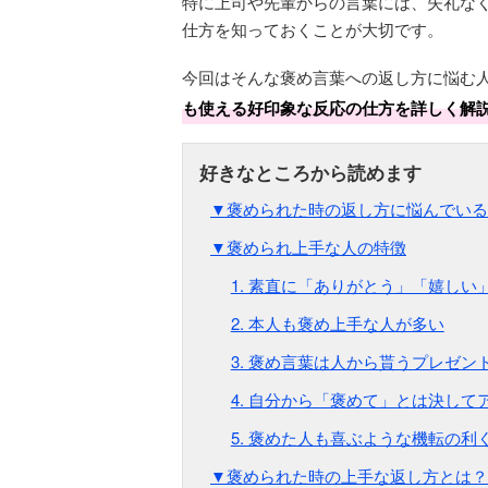
特に上司や先輩からの言葉には、失礼な
仕方を知っておくことが大切です。
今回はそんな褒め言葉への返し方に悩む
も使える好印象な反応の仕方を詳しく解
▼褒められた時の返し方に悩んでいる
▼褒められ上手な人の特徴
1. 素直に「ありがとう」「嬉しい
2. 本人も褒め上手な人が多い
3. 褒め言葉は人から貰うプレゼン
4. 自分から「褒めて」とは決して
5. 褒めた人も喜ぶような機転の利
▼褒められた時の上手な返し方とは？