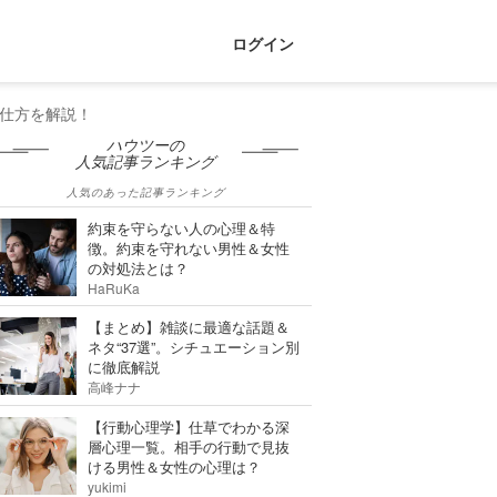
ログイン
仕方を解説！
ハウツーの
人気記事ランキング
人気のあった記事ランキング
約束を守らない人の心理＆特
徴。約束を守れない男性＆女性
の対処法とは？
HaRuKa
【まとめ】雑談に最適な話題＆
ネタ“37選”。シチュエーション別
に徹底解説
高峰ナナ
【行動心理学】仕草でわかる深
層心理一覧。相手の行動で見抜
ける男性＆女性の心理は？
yukimi