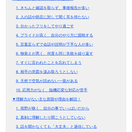
1. きちんと確認を取らず、事後報告が多い
2. 人の話や助言に対して聞く耳を持たない
3. 分かったフリをしてやり過ごす
4. プライドが高く、自分のやり方に固執する
5. 言葉足らずで会話や説明が下手な人が多い
6. 物覚えが悪く、何度も同じ失敗を繰り返す
7. すぐに言われたことを忘れてしまう
8. 相手の意図を汲み取ろうとしない
9. 天然で空気が読めない一面がある
10. 応用力がなく、臨機応変な対応が苦手
▼理解力がない主な原因や理由を解説！
1. 視野が狭く、自分の事でいっぱいだから
2. 真剣に理解したり聞こうとしていない
3. 話を聞かなくても「大丈夫」と過信している