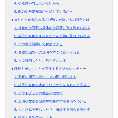
4. やる気や向上心がないから
5. 能力や基礎知識が不足しているから
▼周りから信頼される！理解力が高い人の特徴とは
1. 抽象的な説明も具体的な言葉に置き換えられる
2. 自分が今何をすべきか？を冷静に見分けられる
3. その場で質問して解消できる
4. 基礎知識や人の説明をすぐに覚えられる
5. 人に説明したり、教え方が上手
▼理解力がないことを克服する方法をレクチャー
1. 素直に周囲へ聞いてその場で解決する
2. 相手が今何を求めているのかをきちんと見抜く
3. アウトプットの機会を増やす
4. 説明や文章を頭の中で要約する習慣をつける
5. 人と意見を交わしたり、議論する機会を増やす
6. 読書する習慣をつける