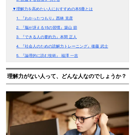
▼理解力を高めたい人におすすめの本5冊とは
1. 『わかったつもり』西林 克彦
2. 『脳が冴える15の習慣』築山 節
3. 『できる人の要約力』本間 正人
4. 『社会人のための読解力トレーニング』後藤 武士
5. 『論理的に読む技術』 福澤 一吉
理解力がない人って、どんな人なのでしょうか？