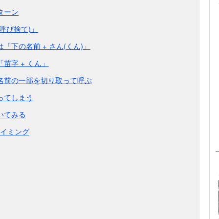
ターン
呼び捨て)」
「下の名前 + さん(くん)」
苗字 + くん」
名前の一部を切り取って呼ぶ
ってしまう
いてみる
イミング