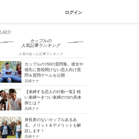
ログイン
も紹介
カップルの
人気記事ランキング
人気のあった記事ランキング
カップルの150の質問集。彼女や
彼氏に普段聞けない恋人向け質
問＆質問ゲームを公開
高峰ナナ
【束縛する恋人の行動一覧】軽
い束縛〜きつい束縛の13の具体
例とは？
高峰ナナ
身長差のないカップルあるあ
る。メリット＆デメリットも解
説します！
高峰ナナ