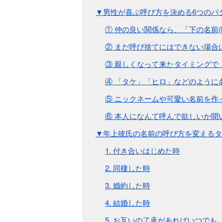
▼男性が喜ぶ呼び方を決める6つのパ
① 仲の良い関係なら、「下の名前(
② まだ呼び捨てにはできない場合は
③ 親しくなって来たタイミングで「
④ 「タケ」「ヒロ」などのように
⑤ ニックネームや可愛い名前を作
⑥ 本人になんて呼んで欲しいか聞
▼年上彼氏の名前の呼び方を変えるタ
1. 付き合いはじめた時
2. 同棲した時
3. 婚約した時
4. 結婚した時
5. お互いの了承があればいつでも