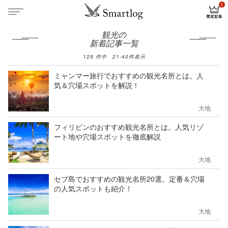
観光の
新着記事一覧
129
件中
21
-
40
件表示
ミャンマー旅行でおすすめの観光名所とは。人
気＆穴場スポットを解説！
大地
フィリピンのおすすめ観光名所とは。人気リゾ
ート地や穴場スポットを徹底解説
大地
セブ島でおすすめの観光名所20選。定番＆穴場
の人気スポットも紹介！
大地