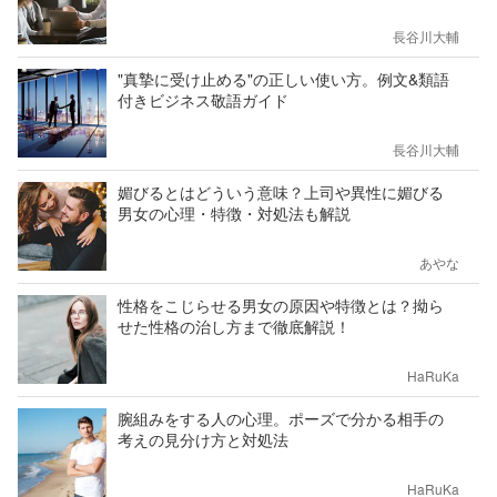
長谷川大輔
"真摯に受け止める"の正しい使い方。例文&類語
付きビジネス敬語ガイド
長谷川大輔
媚びるとはどういう意味？上司や異性に媚びる
男女の心理・特徴・対処法も解説
あやな
性格をこじらせる男女の原因や特徴とは？拗ら
せた性格の治し方まで徹底解説！
HaRuKa
腕組みをする人の心理。ポーズで分かる相手の
考えの見分け方と対処法
HaRuKa