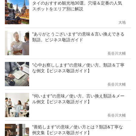
タイのおすすめ観光地30選。穴場＆定番の人気
スポットをエリア別に解説
大地
"ありがとうございます"の意味＆言い換えできる
類語。ビジネス敬語ガイド
長谷川大輔
"心中お察しします"の意味／使い方。類語＆丁寧
な例文【ビジネス敬語ガイド】
長谷川大輔
"伺います"の意味／使い方。言い換え類語＆メー
ル例文【ビジネス敬語ガイド】
長谷川大輔
"善処します"の意味／使い方とは？類語&丁寧な
例文集【ビジネス敬語ガイド】