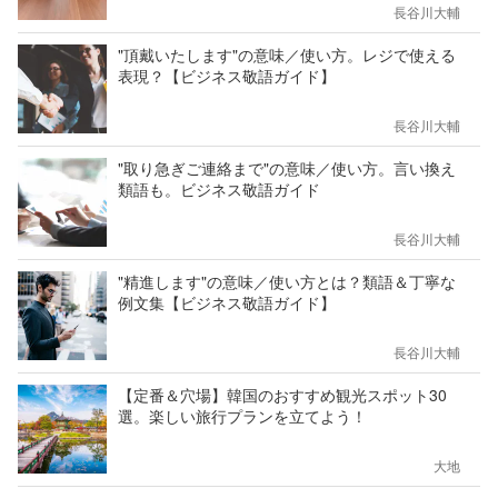
長谷川大輔
"頂戴いたします"の意味／使い方。レジで使える
表現？【ビジネス敬語ガイド】
長谷川大輔
"取り急ぎご連絡まで"の意味／使い方。言い換え
類語も。ビジネス敬語ガイド
長谷川大輔
"精進します"の意味／使い方とは？類語＆丁寧な
例文集【ビジネス敬語ガイド】
長谷川大輔
【定番＆穴場】韓国のおすすめ観光スポット30
選。楽しい旅行プランを立てよう！
大地