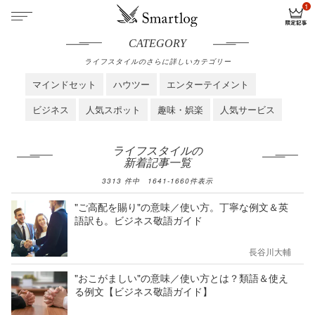
CATEGORY
ライフスタイルのさらに詳しいカテゴリー
マインドセット
ハウツー
エンターテイメント
ビジネス
人気スポット
趣味・娯楽
人気サービス
ライフスタイルの
新着記事一覧
3313
件中
1641
-
1660
件表示
"ご高配を賜り"の意味／使い方。丁寧な例文＆英
語訳も。ビジネス敬語ガイド
長谷川大輔
"おこがましい"の意味／使い方とは？類語＆使え
る例文【ビジネス敬語ガイド】