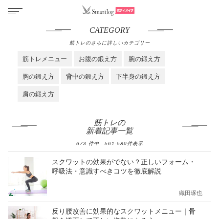
CATEGORY
筋トレのさらに詳しいカテゴリー
筋トレメニュー
お腹の鍛え方
腕の鍛え方
胸の鍛え方
背中の鍛え方
下半身の鍛え方
肩の鍛え方
筋トレの
新着記事一覧
673
件中
561
-
580
件表示
スクワットの効果がでない？正しいフォーム・
呼吸法・意識すべきコツを徹底解説
織田琢也
反り腰改善に効果的なスクワットメニュー｜骨