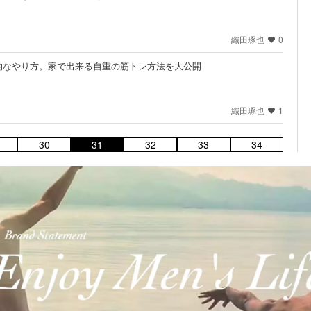
織田琢也
0
的なやり方。家で出来る自重の筋トレ方法を大公開
織田琢也
1
30
31
32
33
34