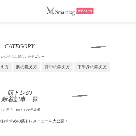
CATEGORY
トレのさらに詳しいカテゴリー
鍛え方
胸の鍛え方
背中の鍛え方
下半身の鍛え方
筋トレの
新着記事一覧
673
件中
601
-
620
件表示
やおすすめの筋トレメニューを大公開！