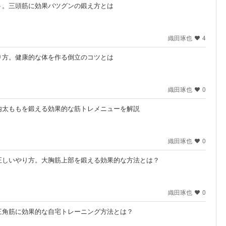
ト。三頭筋に効果バツグンの鍛え方とは
織田琢也
4
り方。健康的な体を作る倒立のコツとは
織田琢也
0
内太ももを鍛える効果的な筋トレメニューを解説
織田琢也
0
正しいやり方。大胸筋上部を鍛える効果的な方法とは？
織田琢也
0
三角筋に効果的な自宅トレーニング方法とは？