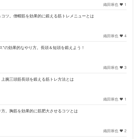
織田琢也
1
＆コツ。僧帽筋を効果的に鍛える筋トレメニューとは
織田琢也
4
ス"の効果的なやり方。長頭＆短頭を鍛えよう！
織田琢也
3
。上腕三頭筋長頭を鍛える筋トレ方法とは
織田琢也
1
り方。胸筋を効果的に筋肥大させるコツとは
織田琢也
2