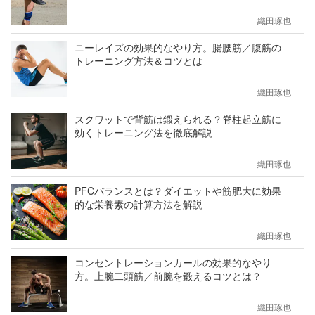
織田琢也
ニーレイズの効果的なやり方。腸腰筋／腹筋の
トレーニング方法＆コツとは
織田琢也
スクワットで背筋は鍛えられる？脊柱起立筋に
効くトレーニング法を徹底解説
織田琢也
PFCバランスとは？ダイエットや筋肥大に効果
的な栄養素の計算方法を解説
織田琢也
コンセントレーションカールの効果的なやり
方。上腕二頭筋／前腕を鍛えるコツとは？
織田琢也