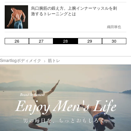
烏口腕筋の鍛え方。上腕インナーマッスルを刺
激するトレーニングとは
織田琢也
26
27
28
29
30
Smartlogボディメイク
筋トレ