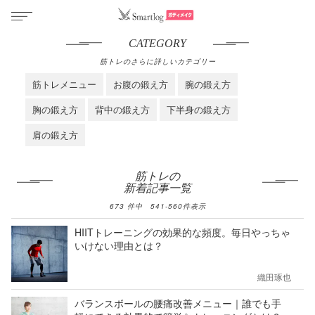
CATEGORY
筋トレのさらに詳しいカテゴリー
筋トレメニュー
お腹の鍛え方
腕の鍛え方
胸の鍛え方
背中の鍛え方
下半身の鍛え方
肩の鍛え方
筋トレの
新着記事一覧
673
件中
541
-
560
件表示
HIITトレーニングの効果的な頻度。毎日やっちゃ
いけない理由とは？
織田琢也
バランスボールの腰痛改善メニュー｜誰でも手