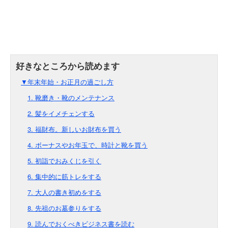
▼年末年始・お正月の過ごし方
1. 靴磨き・靴のメンテナンス
2. 髪をイメチェンする
3. 福財布。新しいお財布を買う
4. ボーナスやお年玉で、時計と靴を買う
5. 初詣でおみくじを引く
6. 集中的に筋トレをする
7. 大人の書き初めをする
8. 先祖のお墓参りをする
9. 読んでおくべきビジネス書を読む