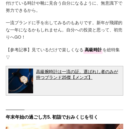
付けている時計や靴に見合う自分になるように、無意識下で
努力できるから。
一流ブランドに手を出してみるのもありです。新年が飛躍的
な一年になるかもしれません。自分への投資と思って、初売
りへGO！
【参考記事】見ているだけで楽しくなる
高級時計
を総特集
▽
高級腕時計は一流の証。選ばれし者のみが
持つブランド25傑【メンズ】
年末年始の過ごし方5. 初詣でおみくじを引く