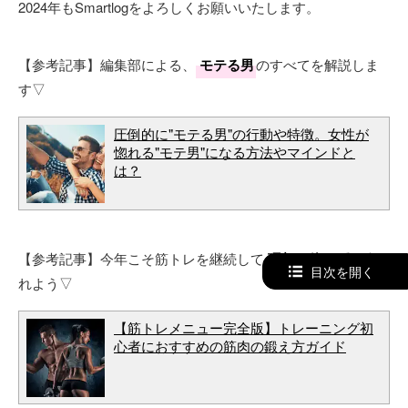
2024年もSmartlogをよろしくお願いいたします。
【参考記事】編集部による、
モテる男
のすべてを解説しま
す▽
圧倒的に"モテる男"の行動や特徴。女性が
惚れる"モテ男"になる方法やマインドと
は？
【参考記事】今年こそ筋トレを継続して
理想の体
を手に入
目次を開く
れよう▽
【筋トレメニュー完全版】トレーニング初
心者におすすめの筋肉の鍛え方ガイド