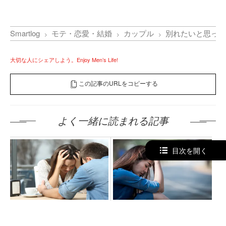
Smartlog
モテ・恋愛・結婚
カップル
別れたいと思った
大切な人にシェアしよう。Enjoy Men’s Life!
この記事のURLをコピーする
よく一緒に読まれる記事
目次を開く
カップルが別れる理由とは？
彼氏と別れた後の女性心理と
今の恋人と別れるべきか悩ん
は？破局したばかりの元カノ
だ時の判断方法を解説
が考えてる事を解説