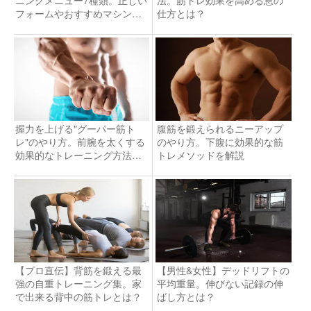
ニングメニュー7種類。正しい
法。筋トレ効果を高める息の
フォームやおすすめマシンも
仕方とは？
紹介
握力を上げる"グーパー筋ト
腹筋を鍛えられるニーアップ
レ"のやり方。前腕を太くする
のやり方。下腹に効果的な筋
効果的なトレーニング方法と
トレメソッドを解説
は
【プロ直伝】背筋を鍛える最
【男性&女性】デッドリフトの
強の自重トレーニング集。家
平均重量。伸びない記録の伸
で出来る背中の筋トレとは？
ばし方とは？