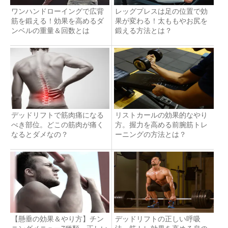
ワンハンドローイングで広背
レッグプレスは足の位置で効
筋を鍛える！効果を高めるダ
果が変わる！太ももやお尻を
ンベルの重量＆回数とは
鍛える方法とは？
デッドリフトで筋肉痛になる
リストカールの効果的なやり
べき部位。どこの筋肉が痛く
方。握力を高める前腕筋トレ
なるとダメなの？
ーニングの方法とは？
【懸垂の効果＆やり方】チン
デッドリフトの正しい呼吸