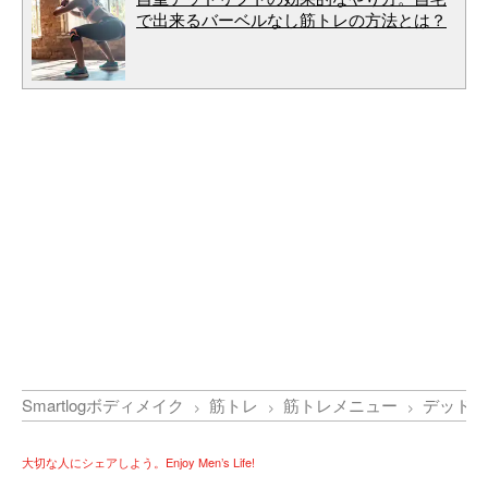
で出来るバーベルなし筋トレの方法とは？
Smartlogボディメイク
筋トレ
筋トレメニュー
デッドリ
大切な人にシェアしよう。Enjoy Men’s Life!