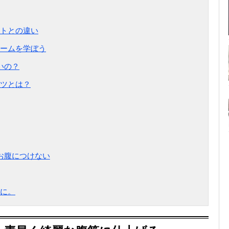
トとの違い
ームを学ぼう
いの？
ツとは？
お腹につけない
に。