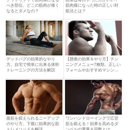
べき部位。どこの筋肉が痛く
筋肉痛になった時の正しい対
なるとダメなの？
処法とは？
デッドバグの効果的なやり
【懸垂の効果＆やり方】チン
方。自宅で簡単に出来る体幹
ニングメニュー7種類。正しい
トレーニングの方法を解説
フォームやおすすめマシンも
紹介
腹筋を鍛えられるニーアップ
ワンハンドローイングで広背
のやり方。下腹に効果的な筋
筋を鍛える！効果を高めるダ
トレメソッドを解説
ンベルの重量＆回数とは