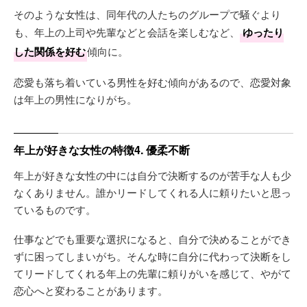
そのような女性は、同年代の人たちのグループで騒ぐより
も、年上の上司や先輩などと会話を楽しむなど、
ゆったり
した関係を好む
傾向に。
恋愛も落ち着いている男性を好む傾向があるので、恋愛対象
は年上の男性になりがち。
年上が好きな女性の特徴4. 優柔不断
年上が好きな女性の中には自分で決断するのが苦手な人も少
なくありません。誰かリードしてくれる人に頼りたいと思っ
ているものです。
仕事などでも重要な選択になると、自分で決めることができ
ずに困ってしまいがち。そんな時に自分に代わって決断をし
てリードしてくれる年上の先輩に頼りがいを感じて、やがて
恋心へと変わることがあります。