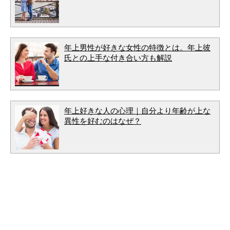
年上男性が好きな女性の特徴とは。年上彼
氏との上手な付き合い方も解説
年上好きな人の心理｜自分より年齢が上な
異性を好むのはなぜ？