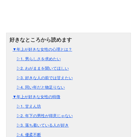
▼年上が好きな女性の心理とは？
▷1. 男らしさを求めたい
▷2. わがままを聞いてほしい
▷3. 好きな人の前では甘えたい
▷4. 同い年だと物足りない
▼年上が好きな女性の特徴
▷1. 甘えん坊
▷2. 年下の男性が得意じゃない
▷3. 落ち着いている人が好き
▷4. 優柔不断