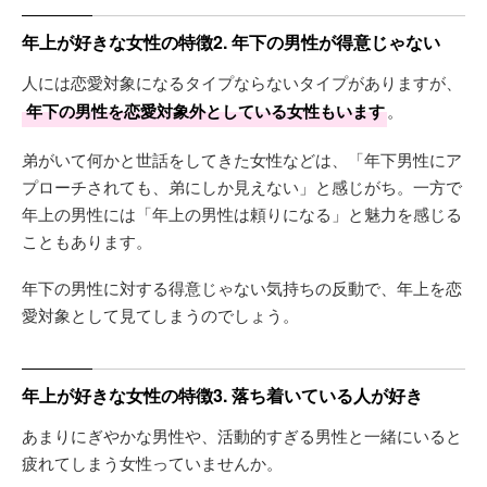
年上が好きな女性の特徴2. 年下の男性が得意じゃない
人には恋愛対象になるタイプならないタイプがありますが、
年下の男性を恋愛対象外としている女性もいます
。
弟がいて何かと世話をしてきた女性などは、「年下男性にア
プローチされても、弟にしか見えない」と感じがち。一方で
年上の男性には「年上の男性は頼りになる」と魅力を感じる
こともあります。
年下の男性に対する得意じゃない気持ちの反動で、年上を恋
愛対象として見てしまうのでしょう。
年上が好きな女性の特徴3. 落ち着いている人が好き
あまりにぎやかな男性や、活動的すぎる男性と一緒にいると
疲れてしまう女性っていませんか。