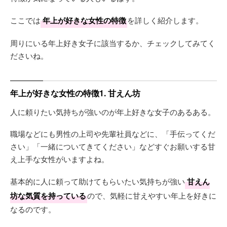
ここでは
年上が好きな女性の特徴
を詳しく紹介します。
周りにいる年上好き女子に該当するか、チェックしてみてく
ださいね。
年上が好きな女性の特徴1. 甘えん坊
人に頼りたい気持ちが強いのが年上好きな女子のあるある。
職場などにも男性の上司や先輩社員などに、「手伝ってくだ
さい」「一緒についてきてください」などすぐお願いする甘
え上手な女性がいますよね。
基本的に人に頼って助けてもらいたい気持ちが強い
甘えん
坊な気質を持っている
ので、気軽に甘えやすい年上を好きに
なるのです。