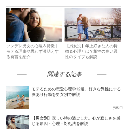
ツンデレ男女の心理＆特徴｜
【男女別】年上好きな人の特
モテる理由や思わず激萌えす
徴＆心理とは？相性の良い異
る発言を紹介
性のタイプも解説
関連する記事
モテるための恋愛心理学12選。好きな異性にする
脈あり行動を男女別で解説
yukimi
【男女別】寂しい時の過ごし方。心が寂しさを感
じる原因・心理・対処法を解説