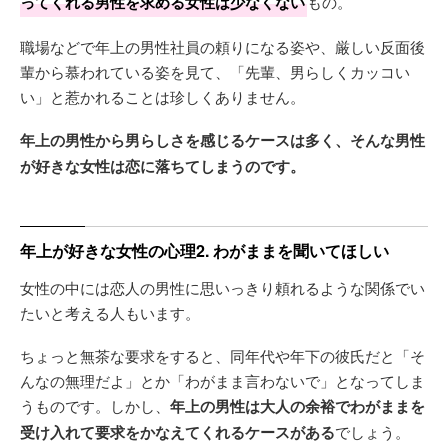
ってくれる男性を求める女性は少なくない
もの。
職場などで年上の男性社員の頼りになる姿や、厳しい反面後
輩から慕われている姿を見て、「先輩、男らしくカッコい
い」と惹かれることは珍しくありません。
年上の男性から男らしさを感じるケースは多く、そんな男性
が好きな女性は恋に落ちてしまうのです。
年上が好きな女性の心理2. わがままを聞いてほしい
女性の中には恋人の男性に思いっきり頼れるような関係でい
たいと考える人もいます。
ちょっと無茶な要求をすると、同年代や年下の彼氏だと「そ
んなの無理だよ」とか「わがまま言わないで」となってしま
うものです。しかし、
年上の男性は大人の余裕でわがままを
受け入れて要求をかなえてくれるケースがある
でしょう。