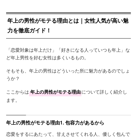
年上の男性がモテる理由とは｜女性人気が高い魅
力を徹底ガイド！
「恋愛対象は年上だけ」「好きになる人っていつも年上」な
ど年上男性を好む女性は多くいるもの。
そもそも、年上の男性はどういった所に魅力があるのでしょ
うか？
ここからは
年上の男性がモテる理由
について詳しく紹介し
ます。
年上の男性がモテる理由1. 包容力があるから
恋愛をするにあたって、甘えさせてくれる人、優しく包んで