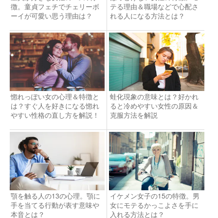
徴。童貞フェチでチェリーボ
テる理由＆職場などで心配さ
ーイが可愛い思う理由は？
れる人になる方法とは？
惚れっぽい女の心理＆特徴と
蛙化現象の意味とは？好かれ
は？すぐ人を好きになる惚れ
ると冷めやすい女性の原因＆
やすい性格の直し方を解説！
克服方法を解説
顎を触る人の13の心理。顎に
イケメン女子の15の特徴。男
手を当てる行動が表す意味や
女にモテるかっこよさを手に
本音とは？
入れる方法とは？