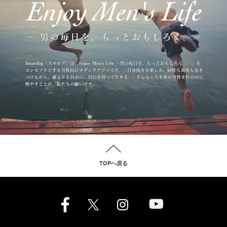
TOPへ戻る