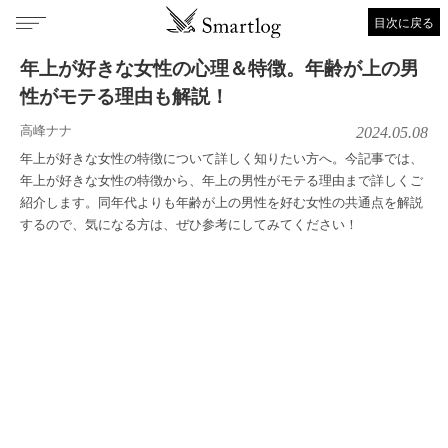
目次に戻る
年上が好きな女性の心理＆特徴。年齢が上の男
性がモテる理由も解説！
高峰ナナ
2024.05.08
年上が好きな女性の特徴について詳しく知りたい方へ。今記事では、
年上が好きな女性の特徴から、年上の男性がモテる理由まで詳しくご
紹介します。同年代よりも年齢が上の男性を好む女性の共通点を解説
するので、気になる方は、ぜひ参考にしてみてください！