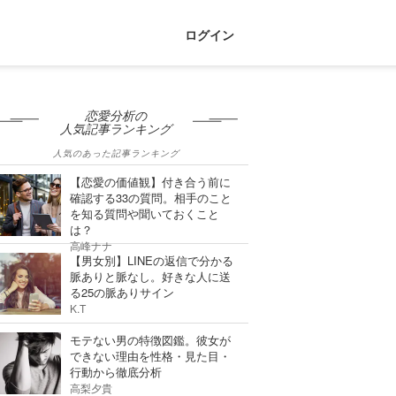
ログイン
恋愛分析の
人気記事ランキング
人気のあった記事ランキング
【恋愛の価値観】付き合う前に
確認する33の質問。相手のこと
を知る質問や聞いておくこと
は？
高峰ナナ
【男女別】LINEの返信で分かる
脈ありと脈なし。好きな人に送
る25の脈ありサイン
K.T
モテない男の特徴図鑑。彼女が
できない理由を性格・見た目・
行動から徹底分析
高梨夕貴