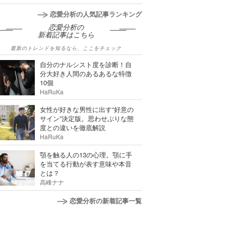
恋愛分析の人気記事ランキング
恋愛分析の
新着記事はこちら
最新のトレンドを知るなら、ここをチェック
自分のナルシスト度を診断！自
分大好き人間のあるあるな特徴
10個
HaRuKa
女性が好きな男性に出す“好意の
サイン”決定版。思わせぶりな態
度との違いを徹底解説
HaRuKa
顎を触る人の13の心理。顎に手
を当てる行動が表す意味や本音
とは？
高峰ナナ
恋愛分析の新着記事一覧